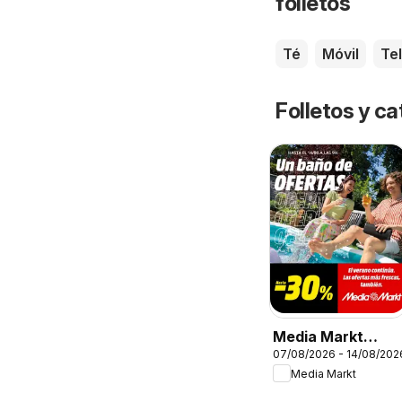
folletos
Té
Móvil
Te
Folletos y 
Media Markt
07/08/2026 - 14/08/202
Folleto
Media Markt