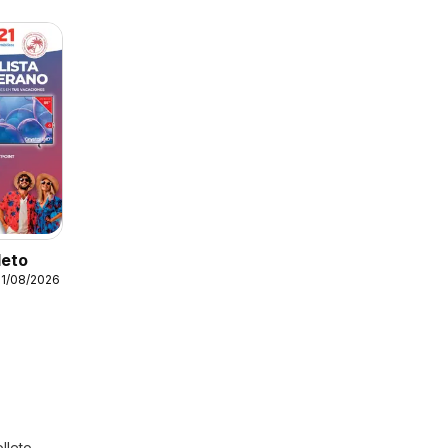
leto
31/08/2026
lleto