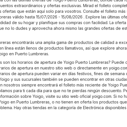
uentos extraordinarios y ofertas exclusivas. Mirad el folleto comple
 ofertas que están aquí solo para vosotros. Consulte el folleto más
eras válido hasta 15/07/2026 - 15/08/2026 . Explore las últimas of
idad de su hogar y planifique sus compras con facilidad. La oferta
 que no lo dudes y aprovecha ahora mismo las grandes ofertas de es
reras encontrarás una amplia gama de productos de calidad a exc
 en línea están llenos de productos llamativos, así que explore ahora
oigo en Puerto Lumbreras.
s son los horarios de apertura de Yoigo Puerto Lumbreras? Puede 
orarios de apertura en nuestro sitio web o directamente en
yoigo.co
rarios de apertura pueden variar en días festivos, fines de semana 
Yoigo y sus sucursales también se pueden encontrar en otras ciud
n nosotros siempre encontrará el folleto más reciente de Yoigo Pue
ilamos para ti cada día para que no te pierdas ningún descuento. Pe
ormación sobre Yoigo, visite su sitio web oficial
yoigo.com
. Si no 
Yoigo en Puerto Lumbreras, o no tienen en oferta los productos que
oblema. Hay otras tiendas en la categoría de
Electrónica
disponibles