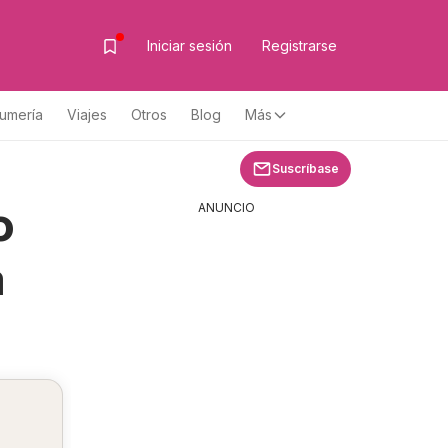
Iniciar sesión
Registrarse
fumería
Viajes
Otros
Blog
Más
Suscríbase
o
ANUNCIO
a