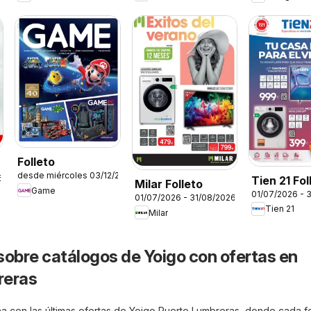
Folleto
desde miércoles 03/12/2025
6
Tien 21 Fol
Milar Folleto
Game
01/07/2026 - 
01/07/2026 - 31/08/2026
Tien 21
Milar
sobre catálogos de Yoigo con ofertas en
reras
a con las últimas ofertas de Yoigo Puerto Lumbreras, donde cada fo