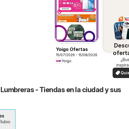
Desc
Yoigo Ofertas
ofert
15/07/2026 - 15/08/2026
su 
¿Bu
Yoigo
inspir
¡Vea las
Qui
en su 
ver
 Lumbreras - Tiendas en la ciudad y sus
as
 Rubio