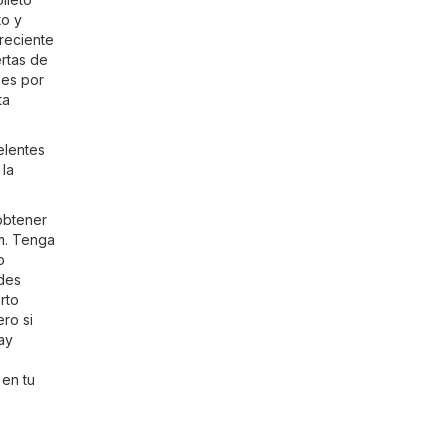
to y
 reciente
ertas de
 es por
ta
elentes
 la
obtener
m
. Tenga
o
ades
rto
ro si
hay
 en tu