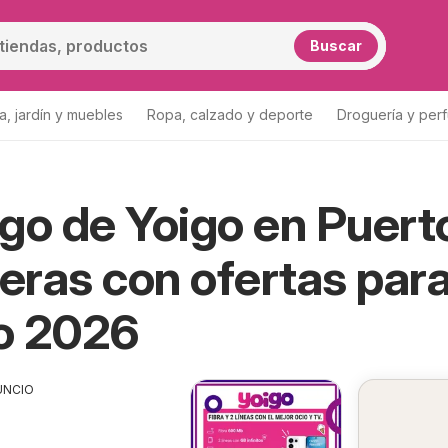
Buscar
a, jardín y muebles
Ropa, calzado y deporte
Droguería y per
go de Yoigo en Puert
s
Yoigo Puerto Lumbreras
ras con ofertas par
o 2026
UNCIO