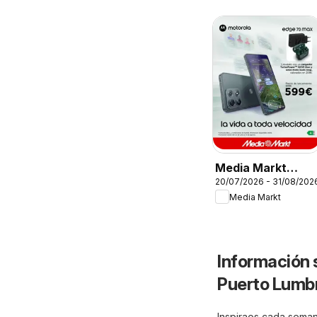
Media Markt
20/07/2026 - 31/08/202
Folleto
Media Markt
Información 
Puerto Lumb
Inspiraos cada seman