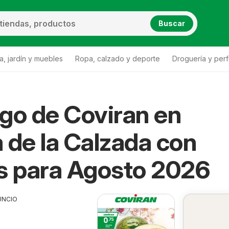
Buscar
a, jardín y muebles
Ropa, calzado y deporte
Droguería y per
go de Coviran en
e la Calzada
Coviran Puebla de la Calzada
 de la Calzada con
s para Agosto 2026
UNCIO