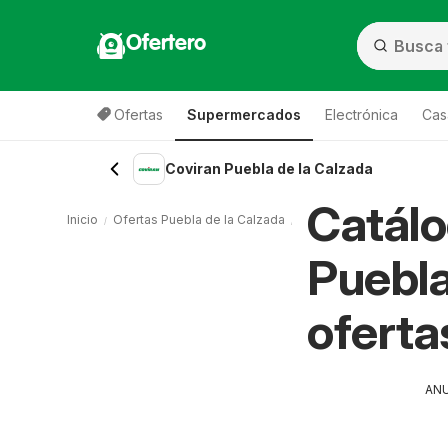
Ofertero
Ofertas
Supermercados
Electrónica
Cas
Coviran Puebla de la Calzada
Catálo
Inicio
Ofertas Puebla de la Calzada
Supermercados Puebla d
Puebla
oferta
AN