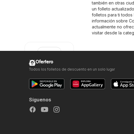
también en otras ciu
un folleto actualiza
folletos para ti todo
información sobre Covi
actualmente no ofrec
visitar desde la cate
Ofertero
Todos los folletos de descuento en un solo lugar
Coviran
Síguenos