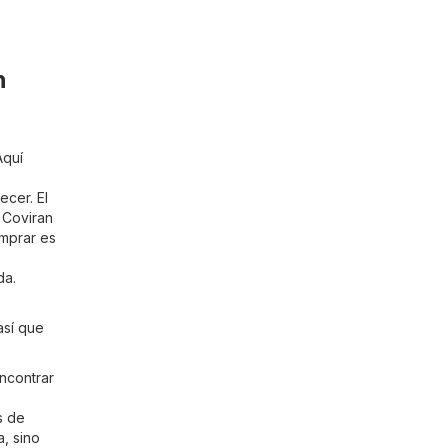
n
Aquí
ecer. El
e Coviran
omprar es
da.
así que
ncontrar
s de
, sino