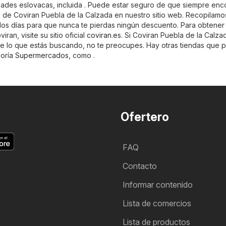
dades eslovacas, incluida . Puede estar seguro de que siempre enc
do de Coviran Puebla de la Calzada en nuestro sitio web. Recopilamo
s los días para que nunca te pierdas ningún descuento. Para obtene
ran, visite su sitio oficial
coviran.es
. Si Coviran Puebla de la Calza
e lo que estás buscando, no te preocupes. Hay otras tiendas que 
goría
Supermercados
, como .
Ofertero
FAQ
Contacto
Informar contenido
Lista de comercios
Lista de productos