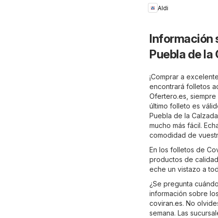
Aldi
Información 
Puebla de la
¡Comprar a excelente
encontrará folletos 
Ofertero.es
, siempre
último folleto es vál
Puebla de la Calzada 
mucho más fácil. Ech
comodidad de vuestro
En los folletos de C
productos de calidad 
eche un vistazo a to
¿Se pregunta cuándo 
información sobre los
coviran.es
. No olvide
semana. Las sucursal