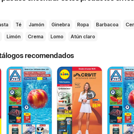
asta
Té
Jamón
Ginebra
Ropa
Barbacoa
Ce
Limón
Crema
Lomo
Atún claro
catálogos recomendados