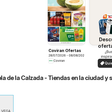
Desc
ofert
Coviran Ofertas
su 
¿Bu
28/07/2026 - 08/08/2026
inspir
Coviran
¡Vea las
Qui
en su 
ver
a de la Calzada - Tiendas en la ciudad y 
A VEGA