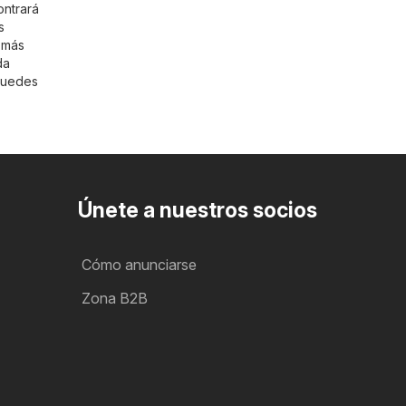
ontrará
s
r más
da
puedes
Únete a nuestros socios
Cómo anunciarse
Zona B2B