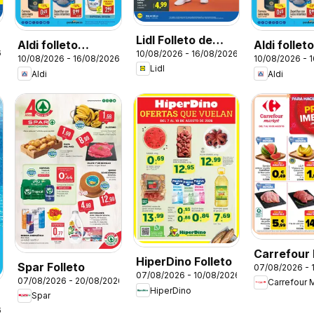
Lidl Folleto de
Aldi folleto
Aldi follet
6
10/08/2026 - 16/08/2026
bazar
10/08/2026 - 16/08/2026
10/08/2026 - 
Península
Baleares
Lidl
Aldi
Aldi
Carrefour
HiperDino Folleto
Spar Folleto
07/08/2026 - 
Precio Imb
07/08/2026 - 10/08/2026
07/08/2026 - 20/08/2026
Carrefour 
HiperDino
Spar
6