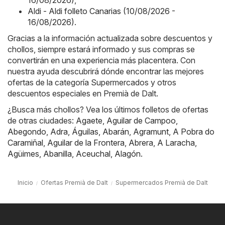
Aldi - Aldi folleto Canarias (10/08/2026 -
16/08/2026)
.
Gracias a la información actualizada sobre descuentos y
chollos, siempre estará informado y sus compras se
convertirán en una experiencia más placentera. Con
nuestra ayuda descubrirá dónde encontrar las mejores
ofertas de la categoría Supermercados y otros
descuentos especiales en Premià de Dalt.
¿Busca más chollos? Vea los últimos folletos de ofertas
de otras ciudades:
Agaete
,
Aguilar de Campoo
,
Abegondo
,
Adra
,
Águilas
,
Abarán
,
Agramunt
,
A Pobra do
Caramiñal
,
Aguilar de la Frontera
,
Abrera
,
A Laracha
,
Agüimes
,
Abanilla
,
Aceuchal
,
Alagón
.
Inicio
Ofertas Premià de Dalt
Supermercados Premià de Dalt