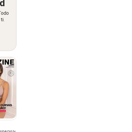
ed
 Todo
ti.
1/08/2026