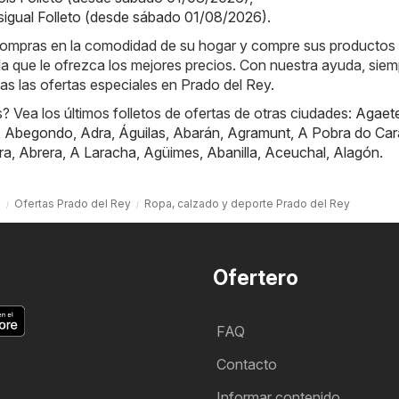
sigual Folleto (desde sábado 01/08/2026)
.
e compras en la comodidad de su hogar y compre sus productos
nda que le ofrezca los mejores precios. Con nuestra ayuda, sie
das las ofertas especiales en Prado del Rey.
 Vea los últimos folletos de ofertas de otras ciudades:
Agaet
,
Abegondo
,
Adra
,
Águilas
,
Abarán
,
Agramunt
,
A Pobra do Car
ra
,
Abrera
,
A Laracha
,
Agüimes
,
Abanilla
,
Aceuchal
,
Alagón
.
o
Ofertas Prado del Rey
Ropa, calzado y deporte Prado del Rey
Ofertero
FAQ
Contacto
Informar contenido