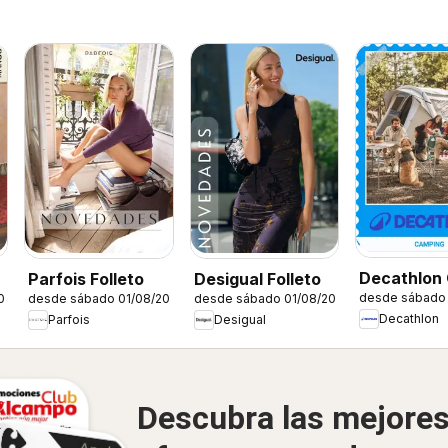
Decathlon 
Parfois Folleto
Desigual Folleto
desde sábado 
026
desde sábado 01/08/2026
desde sábado 01/08/2026
estacional
Decathlon
Parfois
Desigual
Descubra las mejore