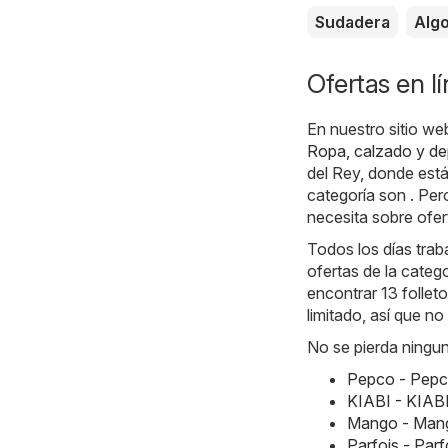
Sudadera
Alg
Ofertas en l
En nuestro sitio we
Ropa, calzado y de
del Rey, donde está
categoría son . Per
necesita sobre ofer
Todos los días traba
ofertas de la cate
encontrar 13 folleto
limitado, así que 
No se pierda ningun
Pepco - Pepc
KIABI - KIABI
Mango - Mang
Parfois - Par