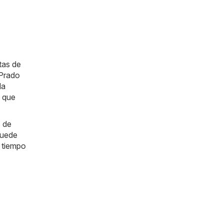
tas de
 Prado
la
n que
s de
puede
e tiempo