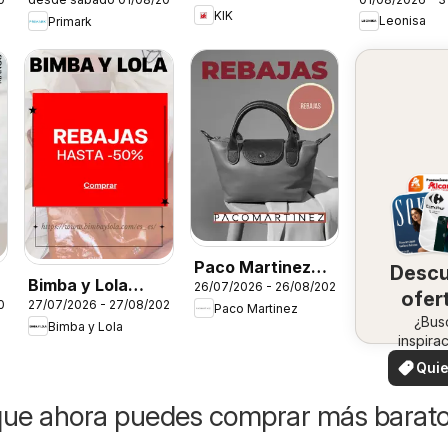
Magazine
KIK
Leonisa
Primark
Paco Martinez
Desc
Bimba y Lola
26/07/2026 - 26/08/2026
Folleto
ofer
026
27/07/2026 - 27/08/2026
Folleto
Paco Martinez
en 
¿Bus
Bimba y Lola
inspira
zo
¡Vea 
Quie
ofertas 
ver
zon
que ahora puedes comprar más barat