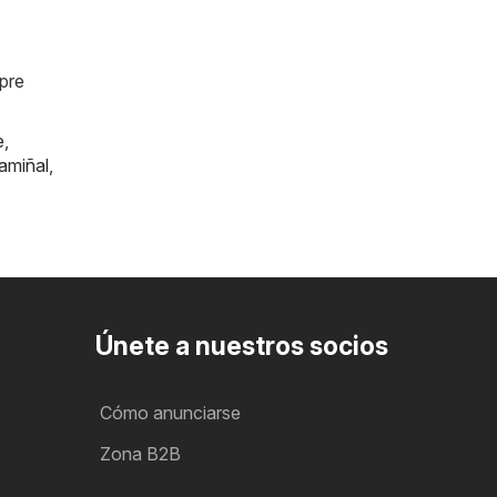
mpre
e
,
amiñal
,
Únete a nuestros socios
Cómo anunciarse
Zona B2B