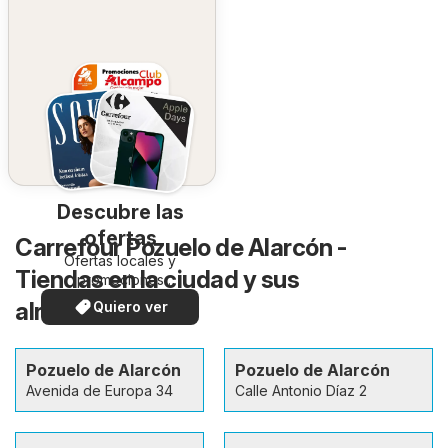
Descubre las
ofertas
Carrefour Pozuelo de Alarcón -
Ofertas locales y
Tiendas en la ciudad y sus
promociones
especiales.
alrededores
Quiero ver
Pozuelo de Alarcón
Pozuelo de Alarcón
Avenida de Europa 34
Calle Antonio Díaz 2