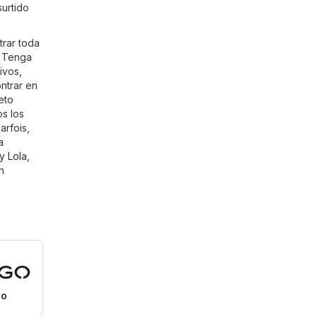
surtido
trar toda
. Tenga
ivos,
ntrar en
eto
os los
arfois,
a
y Lola
,
n
o