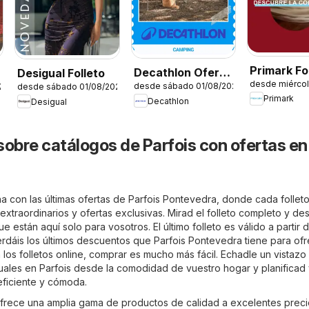
Primark Fol
Decathlon Oferta
Desigual Folleto
desde miérco
Hogar
desde sábado 01/08/2026
26
desde sábado 01/08/2026
estacional
Primark
Decathlon
Desigual
sobre catálogos de Parfois con ofertas en
a con las últimas ofertas de Parfois Pontevedra, donde cada folleto
xtraordinarios y ofertas exclusivas. Mirad el folleto completo y de
e están aquí solo para vosotros. El último folleto es válido a partir 
rdáis los últimos descuentos que Parfois Pontevedra tiene para of
 los folletos online, comprar es mucho más fácil. Echadle un vistazo 
uales en Parfois desde la comodidad de vuestro hogar y planificad
ficiente y cómoda.
frece una amplia gama de productos de calidad a excelentes preci