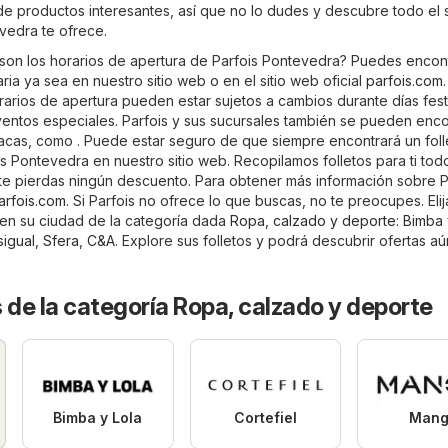
 de productos interesantes, así que no lo dudes y descubre todo el 
vedra te ofrece.
son los horarios de apertura de Parfois Pontevedra? Puedes encon
ria ya sea en nuestro sitio web o en el sitio web oficial
parfois.com
rarios de apertura pueden estar sujetos a cambios durante días fest
entos especiales. Parfois y sus sucursales también se pueden enco
acas, como . Puede estar seguro de que siempre encontrará un foll
s Pontevedra en nuestro sitio web. Recopilamos folletos para ti tod
te pierdas ningún descuento. Para obtener más información sobre P
arfois.com
. Si Parfois no ofrece lo que buscas, no te preocupes. Elij
a en su ciudad de la categoría dada
Ropa, calzado y deporte
:
Bimba 
igual
,
Sfera
,
C&A
. Explore sus folletos y podrá descubrir ofertas aú
 de la categoría Ropa, calzado y deporte
Bimba y Lola
Cortefiel
Mang