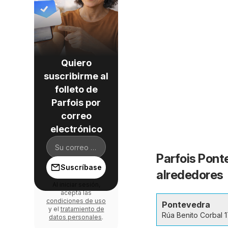
Quiero
suscribirme al
folleto de
Parfois por
correo
electrónico
Parfois Pont
Suscríbase
alrededores
Al iniciar sesión,
acepta las
condiciones de uso
Pontevedra
y el
tratamiento de
Rúa Benito Corbal 
datos personales
.