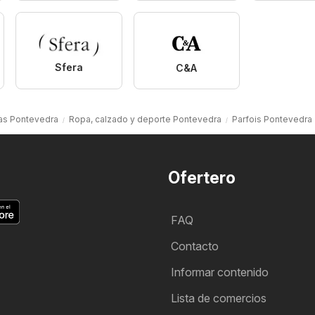
Sfera
C&A
as Pontevedra
Ropa, calzado y deporte Pontevedra
Parfois Pontevedra
Ofertero
FAQ
Contacto
Informar contenido
Lista de comercios