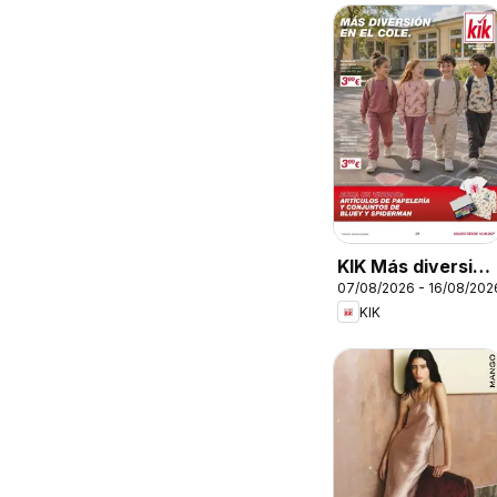
KIK Más diversión
07/08/2026 - 16/08/202
en el cole
KIK