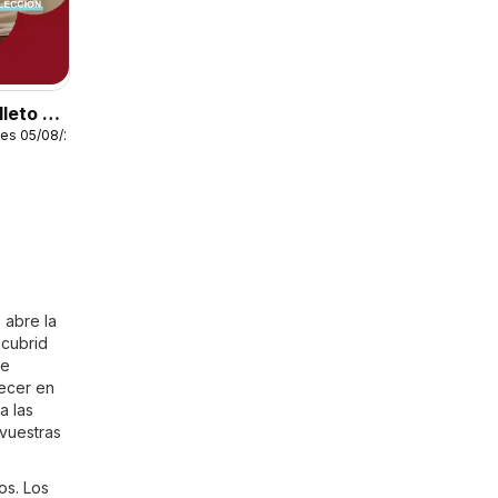
leto -
les 05/08/2026
 abre la
scubrid
de
recer en
a las
 vuestras
os. Los