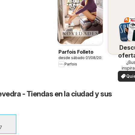
Desc
Parfois Folleto
ofert
desde sábado 01/08/2026
su 
¿Bu
Parfois
inspir
¡Vea las
Qui
en su 
ver
evedra - Tiendas en la ciudad y sus
17