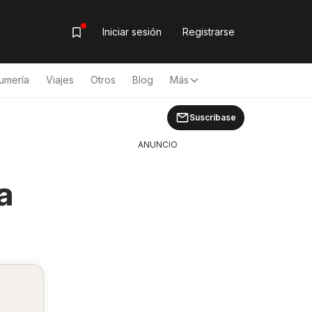
Iniciar sesión
Registrarse
umería
Viajes
Otros
Blog
Más
Suscríbase
ANUNCIO
a