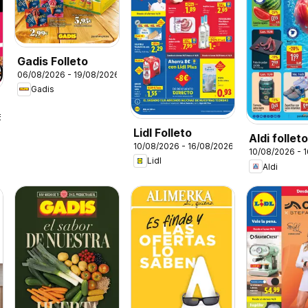
Gadis Folleto
06/08/2026 - 19/08/2026
Gadis
6
Lidl Folleto
Aldi follet
10/08/2026 - 16/08/2026
10/08/2026 - 
Península
Lidl
Aldi