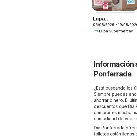
Lupa
06/08/2026 - 19/08/202
Supermercados
Lupa Supermercados
Folleto
Información 
Ponferrada
¿Está buscando los úl
Siempre puedes encon
ahorrar dinero. El últ
descuentos que Dia Po
comprar es mucho más
comodidad de vuestro
Dia Ponferrada ofrec
folletos están llenos