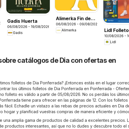
Alimerka Fin de
Gadis Huerta
6
06/08/2026 - 09/08/2026
semana
06/08/2026 - 19/08/2026
Lidl Follet
Alimerka
Gadis
10/08/2026 - 
bazar
Lidl
sobre catálogos de Dia con ofertas en
timos folletos de Dia Ponferrada? ¡Entonces estás en el lugar correc
trar los últimos folletos de Dia Ponferrada en
Ponferrada - Oferte
imo folleto es válido a partir de 05/08/2026. No os perdáis los último
nferrada tiene para ofrecer en las páginas de 12. Con los folletos 
 fácil. Echadle un vistazo a las rebas de precios actuales en Dia d
 hogar y planificad vuestras compras de manera eficiente y cómo
e una amplia gama de productos de calidad a excelentes precios. 
 de productos interesantes, así que no lo dudes y descubre todo el 