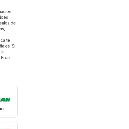
mación
vides
rsales de
as,
nca te
dia.es
. Si
 la
,
Froiz
.
an