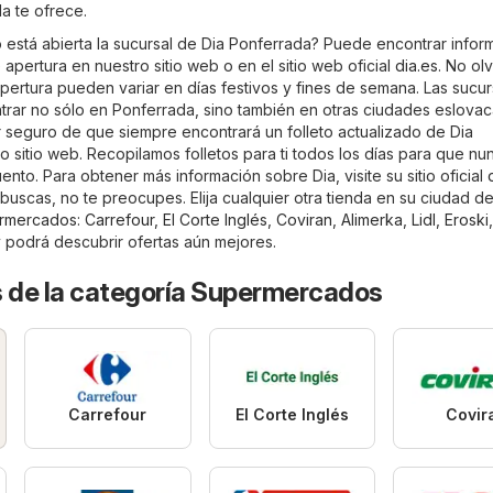
a te ofrece.
está abierta la sucursal de Dia Ponferrada? Puede encontrar infor
 apertura en nuestro sitio web o en el sitio web oficial
dia.es
. No ol
pertura pueden variar en días festivos y fines de semana. Las sucu
rar no sólo en Ponferrada, sino también en otras ciudades eslovac
ar seguro de que siempre encontrará un folleto actualizado de Dia
 sitio web. Recopilamos folletos para ti todos los días para que nu
nto. Para obtener más información sobre Dia, visite su sitio oficial
buscas, no te preocupes. Elija cualquier otra tienda en su ciudad de
rmercados
:
Carrefour
,
El Corte Inglés
,
Coviran
,
Alimerka
,
Lidl
,
Eroski
y podrá descubrir ofertas aún mejores.
s de la categoría Supermercados
Carrefour
El Corte Inglés
Covir