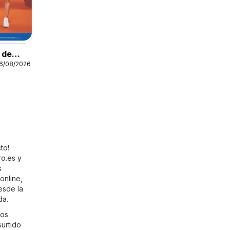
o de
16/08/2026
to!
ro.es
y
s
online,
esde la
da.
Los
surtido