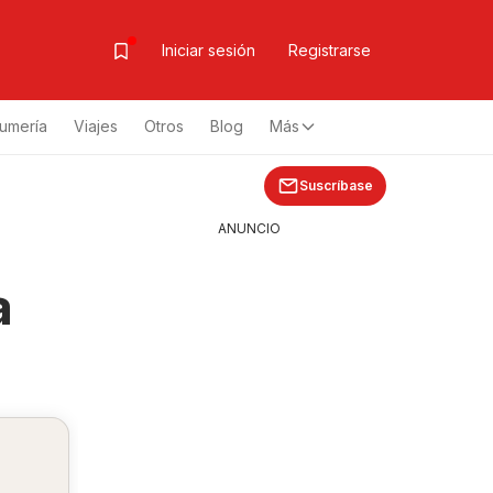
Iniciar sesión
Registrarse
fumería
Viajes
Otros
Blog
Más
Suscríbase
ANUNCIO
a