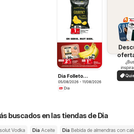
Desc
ofert
su 
¿Bu
inspir
¡Vea las
Qui
Dia Folleto
en su 
ver
05/08/2026 - 11/08/2026
Market
Dia
s buscados en las tiendas de Dia
solut Vodka
Dia
Aceite
Dia
Bebida de almendras con cal