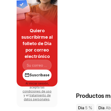
Quiero
suscribirme al
folleto de Dia
por correo
electrónico
Suscríbase
Al iniciar sesión,
acepta las
condiciones de uso
Productos má
y el
tratamiento de
datos personales
.
Dia
5 %
Dia
Ab