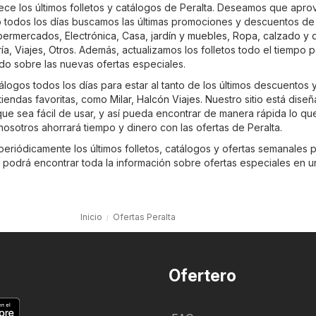
rece los últimos folletos y catálogos de Peralta. Deseamos que apr
 todos los días buscamos las últimas promociones y descuentos de 
permercados
,
Electrónica
,
Casa, jardín y muebles
,
Ropa, calzado y 
ía
,
Viajes
,
Otros
. Además, actualizamos los folletos todo el tiempo 
do sobre las nuevas ofertas especiales.
álogos todos los días para estar al tanto de los últimos descuentos 
tiendas favoritas, como
Milar
,
Halcón Viajes
. Nuestro sitio está dise
ue sea fácil de usar, y así pueda encontrar de manera rápida lo qu
osotros ahorrará tiempo y dinero con las ofertas de Peralta.
periódicamente los últimos folletos, catálogos y ofertas semanales 
, podrá encontrar toda la información sobre ofertas especiales en u
Inicio
Ofertas Peralta
Ofertero