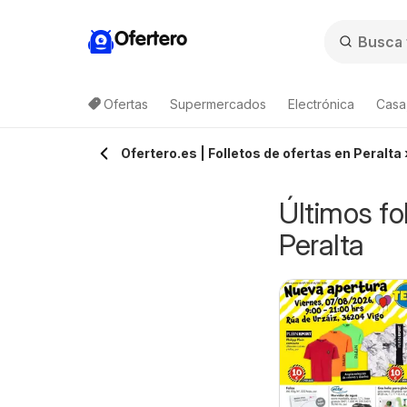
Ofertero
Ofertas
Supermercados
Electrónica
Casa,
Ofertero.es | Folletos de ofertas en Peralta
Últimos fo
Peralta
idl Folleto
Aldi folleto
0/08/2026 - 16/08/2026
10/08/2026 - 16/08/2026
Península