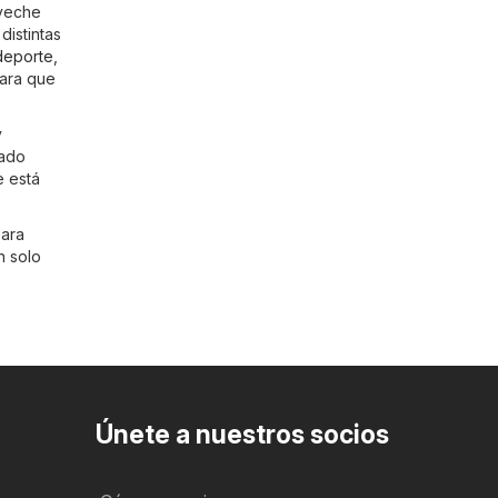
oveche
distintas
deporte
,
para que
y
ñado
e está
para
n solo
Únete a nuestros socios