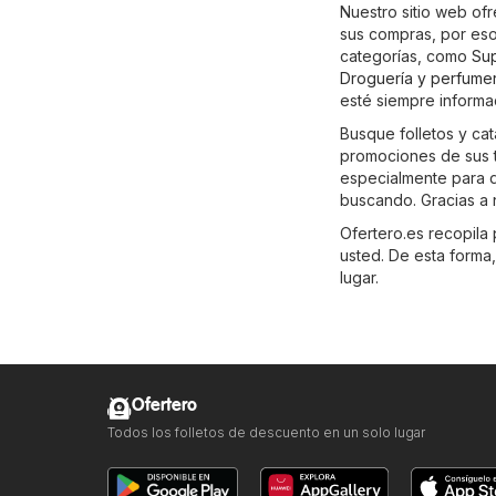
Nuestro sitio web of
sus compras, por eso
categorías, como
Su
Droguería y perfumer
esté siempre informa
Busque folletos y cat
promociones de sus 
especialmente para q
buscando. Gracias a n
Ofertero.es recopila 
usted. De esta forma
lugar.
Ofertero
Todos los folletos de descuento en un solo lugar