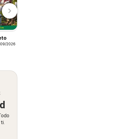
Gadis
Lidl
AhorraMas Folleto
eto
06/08/2026 - 12/08/2026
/09/2026
AhorraMas
s
ed
 Todo
ti.