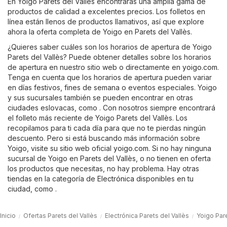
En Yoigo Parets del Vallès encontrarás una amplia gama de
productos de calidad a excelentes precios. Los folletos en
línea están llenos de productos llamativos, así que explore
ahora la oferta completa de Yoigo en Parets del Vallès.
¿Quieres saber cuáles son los horarios de apertura de Yoigo
Parets del Vallès? Puede obtener detalles sobre los horarios
de apertura en nuestro sitio web o directamente en
yoigo.com
.
Tenga en cuenta que los horarios de apertura pueden variar
en días festivos, fines de semana o eventos especiales. Yoigo
y sus sucursales también se pueden encontrar en otras
ciudades eslovacas, como . Con nosotros siempre encontrará
el folleto más reciente de Yoigo Parets del Vallès. Los
recopilamos para ti cada día para que no te pierdas ningún
descuento. Pero si está buscando más información sobre
Yoigo, visite su sitio web oficial
yoigo.com
. Si no hay ninguna
sucursal de Yoigo en Parets del Vallès, o no tienen en oferta
los productos que necesitas, no hay problema. Hay otras
tiendas en la categoría de
Electrónica
disponibles en tu
ciudad, como .
Inicio
Ofertas Parets del Vallès
Electrónica Parets del Vallès
Yoigo Pare