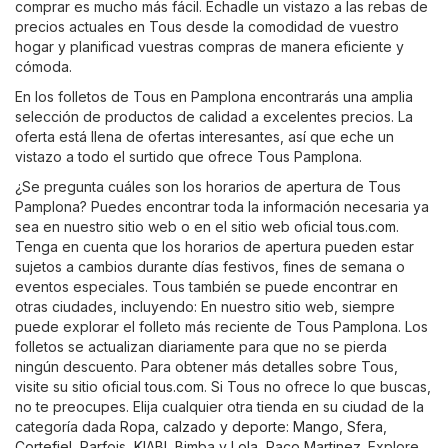
comprar es mucho más fácil. Echadle un vistazo a las rebas de
precios actuales en Tous desde la comodidad de vuestro
hogar y planificad vuestras compras de manera eficiente y
cómoda.
En los folletos de Tous en Pamplona encontrarás una amplia
selección de productos de calidad a excelentes precios. La
oferta está llena de ofertas interesantes, así que eche un
vistazo a todo el surtido que ofrece Tous Pamplona.
¿Se pregunta cuáles son los horarios de apertura de Tous
Pamplona? Puedes encontrar toda la información necesaria ya
sea en nuestro sitio web o en el sitio web oficial
tous.com
.
Tenga en cuenta que los horarios de apertura pueden estar
sujetos a cambios durante días festivos, fines de semana o
eventos especiales. Tous también se puede encontrar en
otras ciudades, incluyendo: En nuestro sitio web, siempre
puede explorar el folleto más reciente de Tous Pamplona. Los
folletos se actualizan diariamente para que no se pierda
ningún descuento. Para obtener más detalles sobre Tous,
visite su sitio oficial
tous.com
. Si Tous no ofrece lo que buscas,
no te preocupes. Elija cualquier otra tienda en su ciudad de la
categoría dada
Ropa, calzado y deporte
:
Mango
,
Sfera
,
Cortefiel
,
Parfois
,
KIABI
,
Bimba y Lola
,
Paco Martinez
. Explore