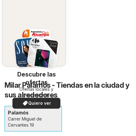
Descubre las
ofertas
Milar Palamós - Tiendas en la ciudad y
Ofertas locales y
sus alrededores
promociones
especiales.
Quiero ver
Palamós
Carrer Miguel de
Cervantes 19