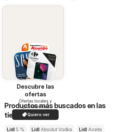
Descubre las
ofertas
Ofertas locales y
Productos más buscados en las
promociones
especiales.
tiendas de Lidl
Quiero ver
Lidl
5 %
Lidl
Absolut Vodka
Lidl
Aceite