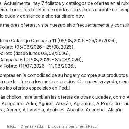
 Actualmente, hay 7 folletos y catálogos de ofertas en el rub
ría. Todos los folletos de ofertas son válidos durante un tiem
o lo dude y comience a ahorrar dinero hoy.
s mejores ofertas, visite nuestro sitio frecuentemente y consul
iflame Catálogo Campaña 11 (05/08/2026 - 25/08/2026)
,
el Folleto (05/08/2026 - 25/08/2026)
,
 Folleto (desde lunes 03/08/2026)
,
Campaña 8 (01/08/2026 - 31/08/2026)
,
or Folleto (11/07/2026 - 11/08/2026)
.
e compras en la comodidad de su hogar y compre sus productos
nda que le ofrezca los mejores precios. Con nuestra ayuda, sie
das las ofertas especiales en Padul.
ás chollos, mire también las ofertas de otras ciudades, como
A
,
Abegondo
,
Adra
,
Águilas
,
Abarán
,
Agramunt
,
A Pobra do Car
ra
,
Abrera
,
A Laracha
,
Agüimes
,
Abanilla
,
Aceuchal
,
Alagón
.
Inicio
Ofertas Padul
Droguería y perfumería Padul