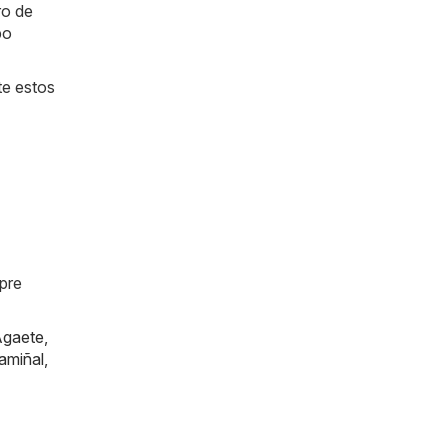
ro de
po
te estos
mpre
gaete
,
amiñal
,