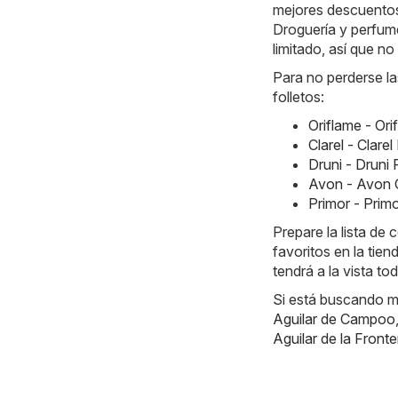
mejores descuentos.
Droguería y perfume
limitado, así que n
Para no perderse la
folletos:
Oriflame - Or
Clarel - Clar
Druni - Druni
Avon - Avon 
Primor - Prim
Prepare la lista d
favoritos en la tie
tendrá a la vista to
Si está buscando m
Aguilar de Campoo
Aguilar de la Fronte