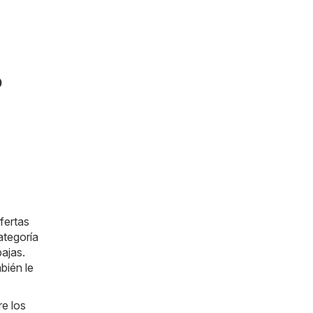
o
fertas
ategoría
ajas.
bién le
re los