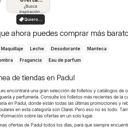
26
en su
¿Busca
inspiración?
zona
¡Vea las
Quiero
ofertas en su
ver
zona!
que ahora puedes comprar más barat
Maquillaje
Leche
Desodorante
Manteca
ombra
Fragancia
Eau de parfum
ínea de tiendas en Padul
.es
encontrará una gran selección de folletos y catálogos de o
uería y perfumería
. Consulte los folletos más recientes de la c
ría en Padul, donde están todas las últimas promociones y reb
pulares en esta categoría son
Clarel
. Pero eso no es todo. Tam
nformación sobre las ofertas en un solo lugar.
as ofertas de Padul todos los días, para que siempre encuent