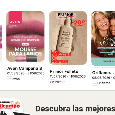
Avon Campaña 8
Primor Folleto
Oriflame
01/08/2026 - 31/08/2026
26
11/07/2026 - 11/08/2026
08/06/2026 - 
Catálogo 
Avon
Primor
Oriflame
Rewards
Descubra las mejore