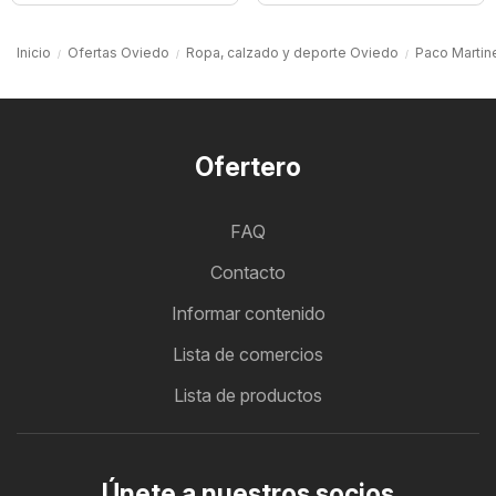
Inicio
Ofertas Oviedo
Ropa, calzado y deporte Oviedo
Paco Martin
Ofertero
FAQ
Contacto
Informar contenido
Lista de comercios
Lista de productos
Únete a nuestros socios