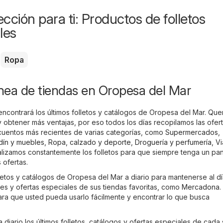
cción para ti: Productos de folletos
les
Ropa
ínea de tiendas en Oropesa del Mar
 encontrará los últimos folletos y catálogos de Oropesa del Mar. Qu
obtener más ventajas, por eso todos los días recopilamos las ofer
cuentos más recientes de varias categorías, como
Supermercados
,
rdín y muebles
,
Ropa, calzado y deporte
,
Droguería y perfumería
,
Vi
alizamos constantemente los folletos para que siempre tenga un p
 ofertas.
lletos y catálogos de Oropesa del Mar a diario para mantenerse al d
nes y ofertas especiales de sus tiendas favoritas, como
Mercadona
.
para que usted pueda usarlo fácilmente y encontrar lo que busca
a diario los últimos folletos, catálogos y ofertas especiales de cada