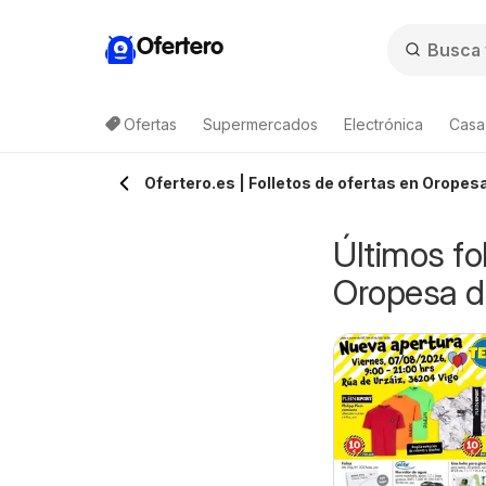
Ofertero
Ofertas
Supermercados
Electrónica
Casa,
Ofertero.es | Folletos de ofertas en Oropes
Últimos fo
Oropesa d
rimark Folleto -
E.Leclerc Folleto
esde miércoles 05/08/2026
05/08/2026 - 15/08/2026
ogar
Salamanca