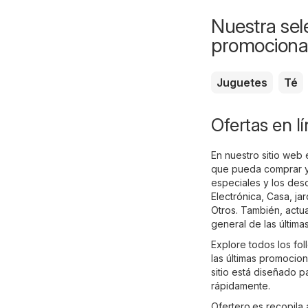
Nuestra sele
promociona
Juguetes
Té
Ofertas en l
En nuestro sitio web
que pueda comprar y 
especiales y los des
Electrónica
,
Casa, ja
Otros
. También, actu
general de las últimas
Explore todos los fo
las últimas promocio
sitio está diseñado 
rápidamente.
Ofertero.es recopila 