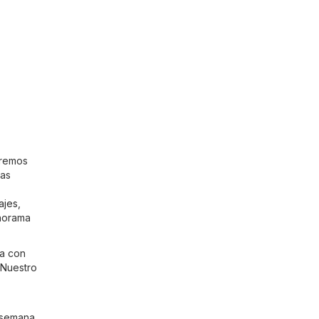
eremos
tas
ajes
,
anorama
ía con
 Nuestro
 semana.