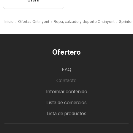
Inicio
Ofertas Ontinyent
Ropa, calzado y deporte Ontinyent
Sprinte
Ofertero
FAQ
Contacto
Informar contenido
Lista de comercios
Lista de productos