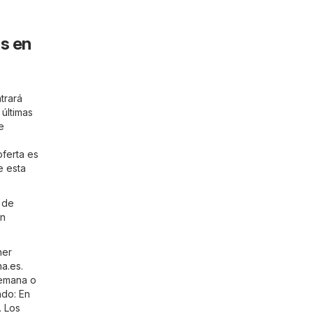
s en
trará
 últimas
e
ferta es
e esta
 de
un
ner
a.es
.
semana o
ndo: En
. Los