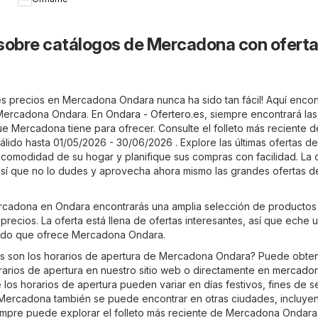
Rewards
sobre catálogos de Mercadona con oferta
s precios en Mercadona Ondara nunca ha sido tan fácil! Aquí encon
e Mercadona Ondara. En
Ondara - Ofertero.es
, siempre encontrará las
ue Mercadona tiene para ofrecer. Consulte el folleto más reciente d
ido hasta 01/05/2026 - 30/06/2026 . Explore las últimas ofertas de
omodidad de su hogar y planifique sus compras con facilidad. La o
 así que no lo dudes y aprovecha ahora mismo las grandes ofertas d
ercadona en Ondara encontrarás una amplia selección de productos
precios. La oferta está llena de ofertas interesantes, así que eche 
rtido que ofrece Mercadona Ondara.
es son los horarios de apertura de Mercadona Ondara? Puede obte
orarios de apertura en nuestro sitio web o directamente en
mercadon
los horarios de apertura pueden variar en días festivos, fines de 
Mercadona también se puede encontrar en otras ciudades, incluye
iempre puede explorar el folleto más reciente de Mercadona Ondara