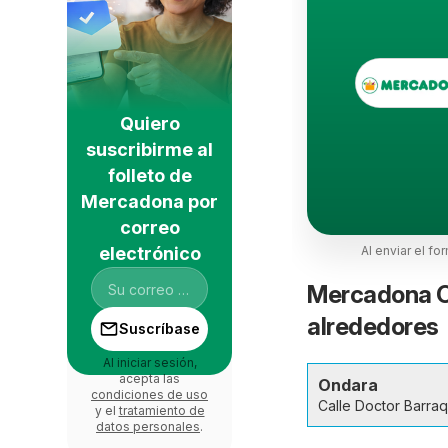
Quiero
suscribirme al
folleto de
Mercadona por
correo
electrónico
Al enviar el fo
Mercadona On
alrededores
Suscríbase
Al iniciar sesión,
acepta las
Ondara
condiciones de uso
Calle Doctor Barra
y el
tratamiento de
datos personales
.