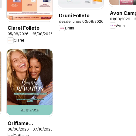
Avon Cam
Druni Folleto
01/08/2026 - 
desde lunes 03/08/2026
6
Avon
Clarel Folleto
Druni
05/08/2026 - 25/08/2026
Clarel
Oriflame
08/06/2026 - 07/10/2026
Catálogo Beauty
Oriflame