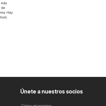
r más
l de
ema. Hay
Druni
.
Únete a nuestros socios
Cómo anunciarse