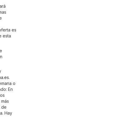
ará
imas
e
ferta es
e esta
e
un
r
a.es
.
semana o
ndo: En
Los
r más
l de
a. Hay