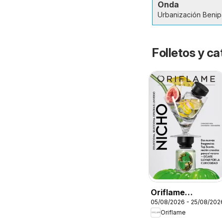
Onda
Urbanización Benipa
Folletos y 
Oriflame
05/08/2026 - 25/08/202
Catálogo
Oriflame
Campaña 11