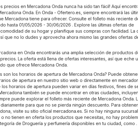
s precios en Mercadona Onda nunca ha sido tan fácil! Aquí encontr
e Mercadona Onda. En
Onda - Ofertero.es
, siempre encontrará las últ
ue Mercadona tiene para ofrecer. Consulte el folleto más reciente d
o hasta 01/05/2026 - 30/06/2026 . Explore las últimas ofertas de
omodidad de su hogar y planifique sus compras con facilidad. La o
 así que no lo dudes y aprovecha ahora mismo las grandes ofertas d
ercadona en Onda encontrarás una amplia selección de productos d
precios. La oferta está llena de ofertas interesantes, así que eche 
rtido que ofrece Mercadona Onda.
es son los horarios de apertura de Mercadona Onda? Puede obtene
orarios de apertura en nuestro sitio web o directamente en
mercadon
los horarios de apertura pueden variar en días festivos, fines de 
Mercadona también se puede encontrar en otras ciudades, incluye
iempre puede explorar el folleto más reciente de Mercadona Onda. 
an diariamente para que no se pierda ningún descuento. Para obtene
na, visite su sitio oficial
mercadona.es
. Si no hay ninguna sucursa
 no tienen en oferta los productos que necesitas, no hay problem
ategoría de
Droguería y perfumería
disponibles en tu ciudad, como .