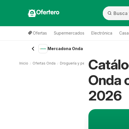
Ofertero
Ofertas
Supermercados
Electrónica
Casa,
Mercadona Onda
Catál
Inicio
Ofertas Onda
Droguería y perfumería Onda
Mercado
Onda c
2026