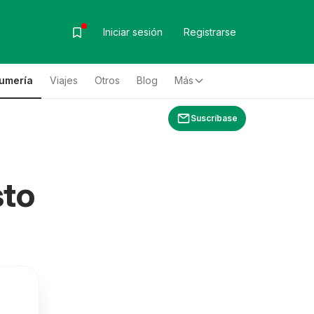
Iniciar sesión
Registrarse
fumería
Viajes
Otros
Blog
Más
Suscríbase
sto