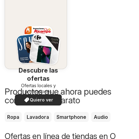
Descubre las
ofertas
Ofertas locales y
Productos que ahora puedes
promociones
especiales.
comprar más barato
Quiero ver
Ropa
Lavadora
Smartphone
Audio
Ofertas en línea de tiendas en O