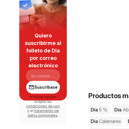
Quiero
suscribirme al
folleto de Dia
por correo
electrónico
Suscríbase
Productos má
Al iniciar sesión,
acepta las
condiciones de uso
Dia
5 %
Dia
Ab
y el
tratamiento de
datos personales
.
Dia
Calamares