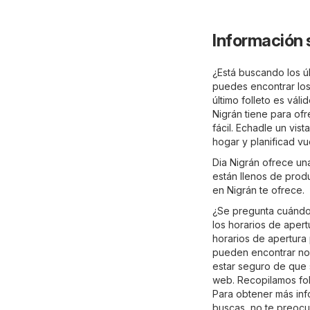
Información 
¿Está buscando los úl
puedes encontrar los
último folleto es vál
Nigrán tiene para ofr
fácil. Echadle un vi
hogar y planificad v
Dia Nigrán ofrece un
están llenos de prod
en Nigrán te ofrece.
¿Se pregunta cuándo 
los horarios de apert
horarios de apertura 
pueden encontrar no 
estar seguro de que s
web. Recopilamos fol
Para obtener más info
buscas, no te preocup