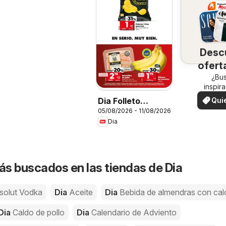
Desc
ofert
su 
¿Bu
inspir
¡Vea las
Qui
Dia Folleto
en su 
ver
05/08/2026 - 11/08/2026
Market
Dia
s buscados en las tiendas de Dia
solut Vodka
Dia
Aceite
Dia
Bebida de almendras con cal
Dia
Caldo de pollo
Dia
Calendario de Adviento