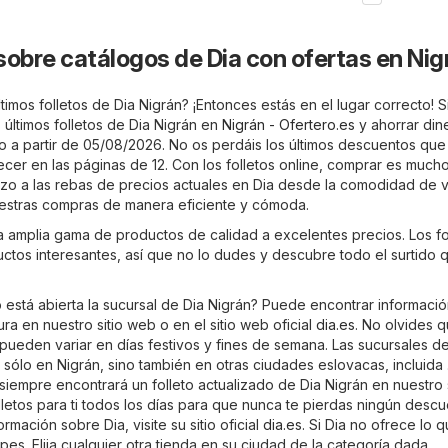
sobre catálogos de Dia con ofertas en Nig
timos folletos de Dia Nigrán? ¡Entonces estás en el lugar correcto! 
 últimos folletos de Dia Nigrán en
Nigrán - Ofertero.es
y ahorrar dine
ido a partir de 05/08/2026. No os perdáis los últimos descuentos que
ecer en las páginas de 12. Con los folletos online, comprar es much
stazo a las rebas de precios actuales en Dia desde la comodidad de 
uestras compras de manera eficiente y cómoda.
a amplia gama de productos de calidad a excelentes precios. Los fo
uctos interesantes, así que no lo dudes y descubre todo el surtido 
está abierta la sucursal de Dia Nigrán? Puede encontrar informaci
ura en nuestro sitio web o en el sitio web oficial
dia.es
. No olvides q
pueden variar en días festivos y fines de semana. Las sucursales d
sólo en Nigrán, sino también en otras ciudades eslovacas, incluida
iempre encontrará un folleto actualizado de Dia Nigrán en nuestro s
letos para ti todos los días para que nunca te pierdas ningún descu
rmación sobre Dia, visite su sitio oficial
dia.es
. Si Dia no ofrece lo 
es. Elija cualquier otra tienda en su ciudad de la categoría dada