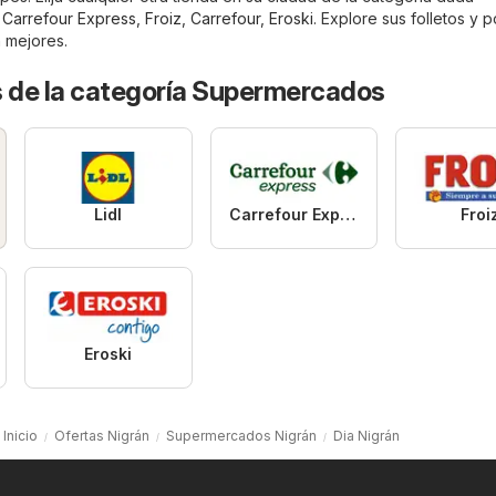
,
Carrefour Express
,
Froiz
,
Carrefour
,
Eroski
. Explore sus folletos y 
n mejores.
s de la categoría Supermercados
Lidl
Carrefour Express
Froi
Eroski
Inicio
Ofertas Nigrán
Supermercados Nigrán
Dia Nigrán