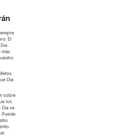
rán
Siempre
ro. El
 Dia
o más
vuestro
lletos
que Dia
ón sobre
ue los
e Dia se
 . Puede
itio
ento.
que