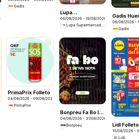
Gadis
Lupa
Gadis Hue
06/08/2026 - 19/08/2026
6
Supermercados
06/08/2026 - 
Lupa Supermercados
Folleto
Gadis
PrimaPrix Folleto
04/08/2026 - 09/08/2026
PrimaPrix
Bonpreu Fa Bo I
26
04/08/2026 - 31/08/2026
Se'ns Nota
Lidl Folleto
Bonpreu
10/08/2026 - 
Lidl