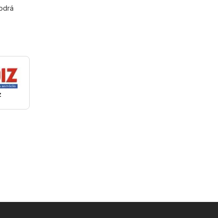
podrá
z