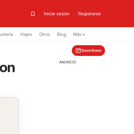
Iniciar sesión
Registrarse
fumería
Viajes
Otros
Blog
Más
Suscríbase
con
ANUNCIO