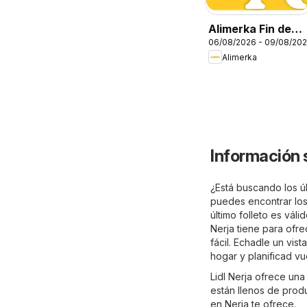
Alimerka Fin de
06/08/2026 - 09/08/20
semana
Alimerka
Información 
¿Está buscando los úl
puedes encontrar los 
último folleto es vál
Nerja tiene para ofre
fácil. Echadle un vis
hogar y planificad v
Lidl Nerja ofrece un
están llenos de produ
en Nerja te ofrece.