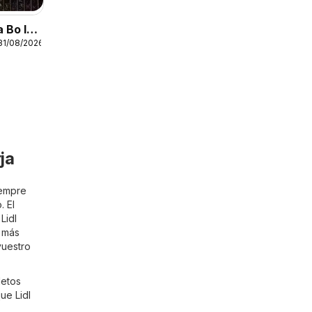
 Bo I
31/08/2026
a
ja
iempre
. El
Lidl
o más
vuestro
letos
ue Lidl