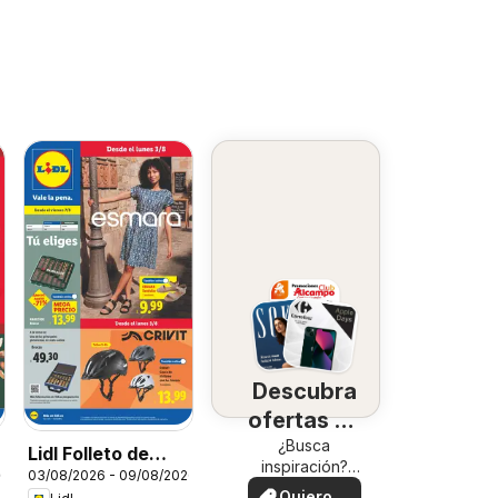
Descubra
ofertas en
su zona
¿Busca
Lidl Folleto de
inspiración?
26
03/08/2026 - 09/08/2026
bazar
¡Vea las ofertas
Quiero