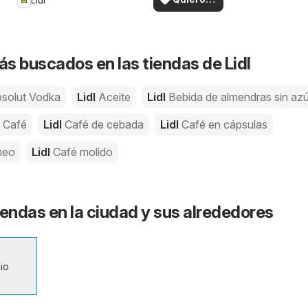
Lidl
en su zona!
ver
s buscados en las tiendas de Lidl
solut Vodka
Lidl
Aceite
Lidl
Bebida de almendras sin az
l
Café
Lidl
Café de cebada
Lidl
Café en cápsulas
neo
Lidl
Café molido
Tiendas en la ciudad y sus alrededores
io