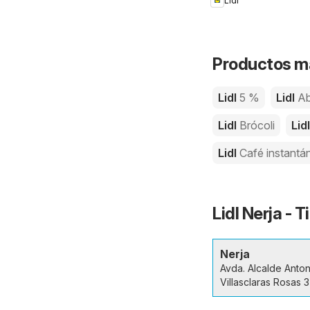
Lidl
Productos má
Lidl
5 %
Lidl
Ab
Lidl
Brócoli
Lid
Lidl
Café instantá
Lidl Nerja - 
Nerja
Avda. Alcalde Anton
Villasclaras Rosas 3