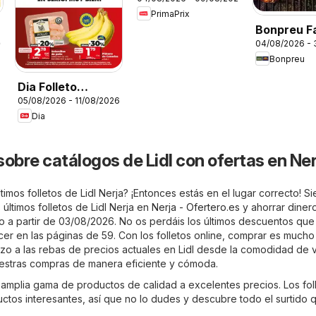
PrimaPrix
Bonpreu Fa
26
04/08/2026 - 
Se'ns Not
Bonpreu
Dia Folleto
05/08/2026 - 11/08/2026
Market
Dia
sobre catálogos de Lidl con ofertas en Ner
timos folletos de Lidl Nerja? ¡Entonces estás en el lugar correcto! S
últimos folletos de Lidl Nerja en
Nerja - Ofertero.es
y ahorrar dinero
ido a partir de 03/08/2026. No os perdáis los últimos descuentos que 
cer en las páginas de 59. Con los folletos online, comprar es much
tazo a las rebas de precios actuales en Lidl desde la comodidad de 
uestras compras de manera eficiente y cómoda.
a amplia gama de productos de calidad a excelentes precios. Los fol
ctos interesantes, así que no lo dudes y descubre todo el surtido q