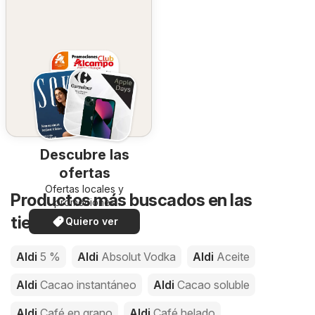
Descubre las
ofertas
Ofertas locales y
Productos más buscados en las
promociones
especiales.
tiendas de Aldi
Quiero ver
Aldi
5 %
Aldi
Absolut Vodka
Aldi
Aceite
Aldi
Cacao instantáneo
Aldi
Cacao soluble
Aldi
Café en grano
Aldi
Café helado