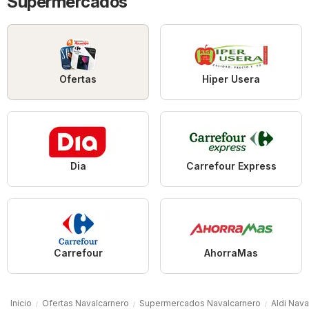
Supermercados
Ofertas
Hiper Usera
Dia
Carrefour Express
Carrefour
AhorraMas
Inicio
Ofertas Navalcarnero
Supermercados Navalcarnero
Aldi Nava