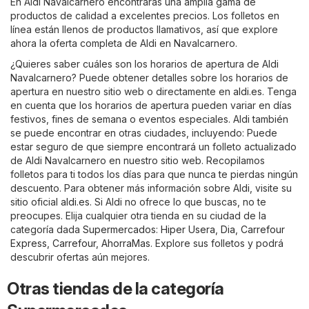
En Aldi Navalcarnero encontrarás una amplia gama de
productos de calidad a excelentes precios. Los folletos en
línea están llenos de productos llamativos, así que explore
ahora la oferta completa de Aldi en Navalcarnero.
¿Quieres saber cuáles son los horarios de apertura de Aldi
Navalcarnero? Puede obtener detalles sobre los horarios de
apertura en nuestro sitio web o directamente en
aldi.es
. Tenga
en cuenta que los horarios de apertura pueden variar en días
festivos, fines de semana o eventos especiales. Aldi también
se puede encontrar en otras ciudades, incluyendo: Puede
estar seguro de que siempre encontrará un folleto actualizado
de Aldi Navalcarnero en nuestro sitio web. Recopilamos
folletos para ti todos los días para que nunca te pierdas ningún
descuento. Para obtener más información sobre Aldi, visite su
sitio oficial
aldi.es
. Si Aldi no ofrece lo que buscas, no te
preocupes. Elija cualquier otra tienda en su ciudad de la
categoría dada
Supermercados
:
Hiper Usera
,
Dia
,
Carrefour
Express
,
Carrefour
,
AhorraMas
. Explore sus folletos y podrá
descubrir ofertas aún mejores.
Otras tiendas de la categoría