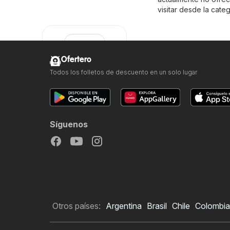
visitar desde la cate
Ofertero
Todos los folletos de descuento en un solo lugar
Tien 21
Síguenos
Otros países:
Argentina
Brasil
Chile
Colombia
Quiero