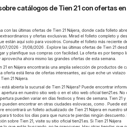
sobre catálogos de Tien 21 con ofertas en
 con las últimas ofertas de Tien 21 Nájera, donde cada folleto abre
xtraordinarios y ofertas exclusivas. Mirad el folleto completo y de
ue están aquí solo para vosotros. Consulte el folleto más reciente d
1/07/2026 - 31/08/2026 . Explore las últimas ofertas de Tien 21 desd
 y planifique sus compras con facilidad. La oferta es por tiempo l
y aprovecha ahora mismo las grandes ofertas de esta semana.
ien 21 en Nájera encontrarás una amplia selección de productos de c
a oferta está llena de ofertas interesantes, así que eche un vistazo
 Tien 21 Nájera.
está abierta la sucursal de Tien 21 Nájera? Puede encontrar inform
 apertura en nuestro sitio web o en el sitio web oficial
tien21.es
. No 
pertura pueden variar en días festivos y fines de semana. Tien 21 y
e pueden encontrar en otras ciudades eslovacas, como . Puede est
e encontrará un folleto actualizado de Tien 21 Nájera en nuestro si
 para ti todos los días para que nunca te pierdas ningún descuento.
n sobre Tien 21, visite su sitio oficial
tien21.es
. Si Tien 21 Nájera
e lo que estás buscando, no te preocupes. Hay otras tiendas que 