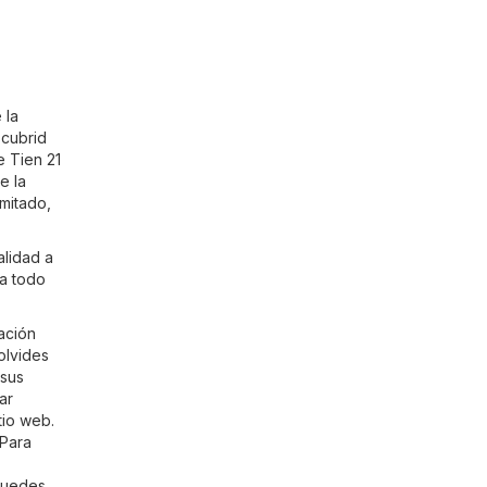
 la
scubrid
e Tien 21
e la
imitado,
alidad a
 a todo
ación
olvides
 sus
ar
tio web.
 Para
puedes