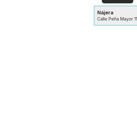
en su zona!
ver
Nájera
Calle Peña Mayor 1