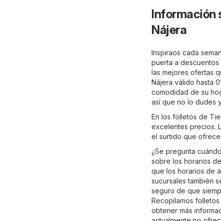
Información 
Nájera
Inspiraos cada semana
puerta a descuentos e
las mejores ofertas q
Nájera válido hasta 0
comodidad de su hogar
así que no lo dudes 
En los folletos de T
excelentes precios. L
el surtido que ofrece
¿Se pregunta cuándo 
sobre los horarios de
que los horarios de a
sucursales también s
seguro de que siempr
Recopilamos folletos
obtener más informació
actualmente no ofrec