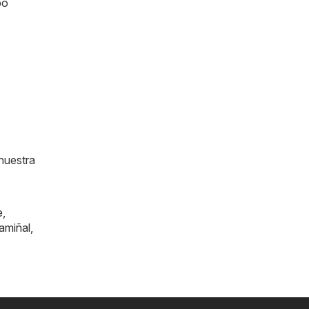
po
nuestra
e
,
amiñal
,