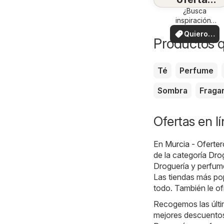
en su
¿Busca
inspiración?
zona
¡Vea las
Quiero
ofertas en su
Productos 
ver
zona!
Té
Perfume
Sombra
Fraga
Ofertas en l
En
Murcia - Oferter
de la categoría
Drog
Droguería y perfume
Las tiendas más po
todo. También le of
Recogemos las últim
mejores descuentos.