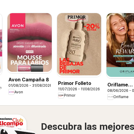
Avon Campaña 8
Primor Folleto
Oriflame
01/08/2026 - 31/08/2026
26
11/07/2026 - 11/08/2026
08/06/2026 - 
Catálogo 
Avon
Primor
Oriflame
Rewards
Descubra las mejore