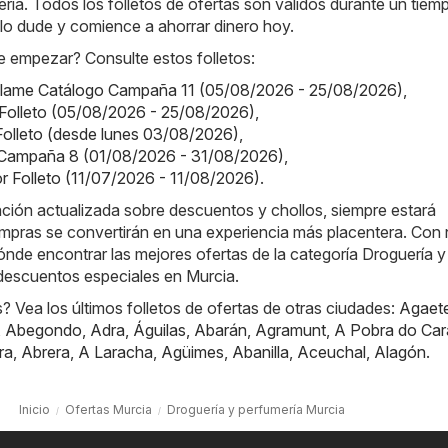
ría. Todos los folletos de ofertas son válidos durante un tiem
o lo dude y comience a ahorrar dinero hoy.
 empezar? Consulte estos folletos:
iflame Catálogo Campaña 11 (05/08/2026 - 25/08/2026)
,
el Folleto (05/08/2026 - 25/08/2026)
,
 Folleto (desde lunes 03/08/2026)
,
Campaña 8 (01/08/2026 - 31/08/2026)
,
or Folleto (11/07/2026 - 11/08/2026)
.
ación actualizada sobre descuentos y chollos, siempre estará
mpras se convertirán en una experiencia más placentera. Con 
nde encontrar las mejores ofertas de la categoría Droguería y
 descuentos especiales en Murcia.
 Vea los últimos folletos de ofertas de otras ciudades:
Agaet
,
Abegondo
,
Adra
,
Águilas
,
Abarán
,
Agramunt
,
A Pobra do Car
ra
,
Abrera
,
A Laracha
,
Agüimes
,
Abanilla
,
Aceuchal
,
Alagón
.
Inicio
Ofertas Murcia
Droguería y perfumería Murcia