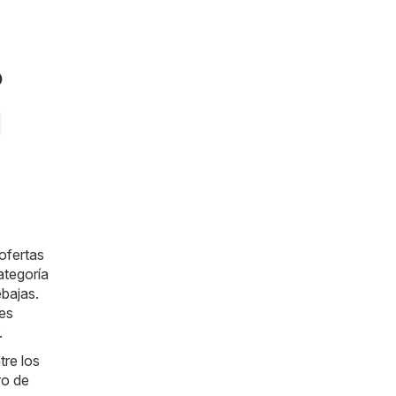
o
ofertas
ategoría
bajas.
 es
.
tre los
ro de