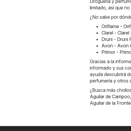
Droguería y perfume
limitado, así que n
¿No sabe por dónde
Oriflame - Or
Clarel - Clar
Druni - Druni
Avon - Avon 
Primor - Prim
Gracias a la inform
informado y sus co
ayuda descubrirá dó
perfumería y otros
¿Busca más chollos?
Aguilar de Campoo
Aguilar de la Fronte