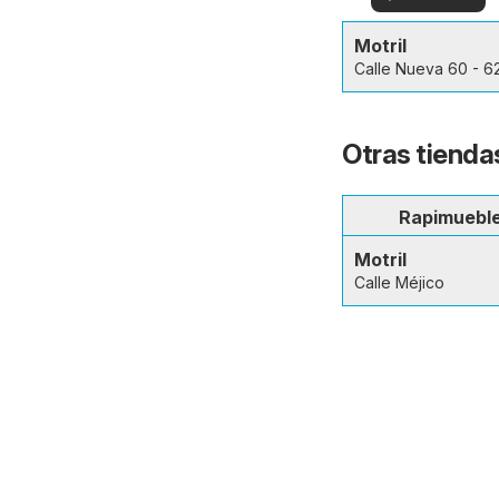
en su zona!
ver
Motril
Calle Nueva 60 - 6
Otras tiendas
Rapimuebl
Motril
Calle Méjico