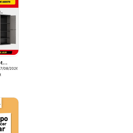
ôt
27/08/2026
t