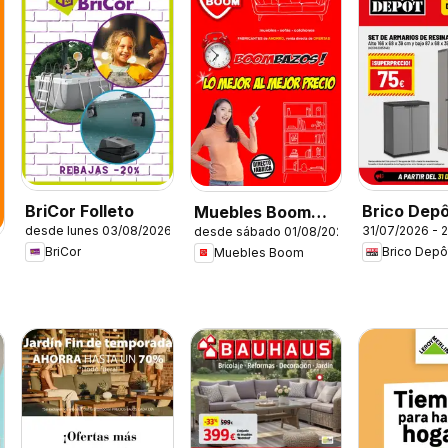
BriCor Folleto
Brico Dep
Muebles Boom
desde lunes 03/08/2026
31/07/2026 - 
desde sábado 01/08/2026
Folleto
Folleto
BriCor
Brico Depô
Muebles Boom
6