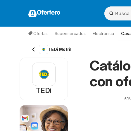
Ofertero
Ofertas
Supermercados
Electrónica
Casa
TEDi Motril
Catálo
con of
TEDi
AN