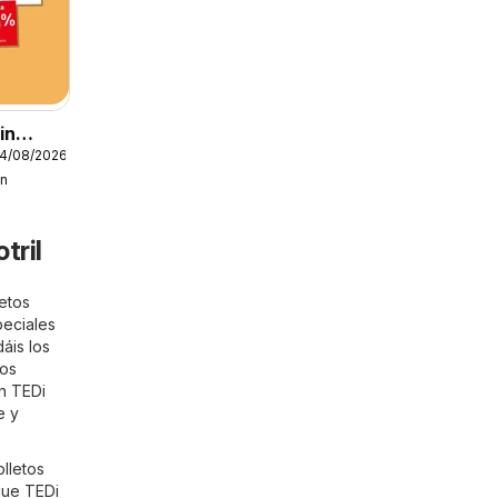
in
24/08/2026
in
tril
letos
peciales
áis los
tos
en TEDi
e y
lletos
que TEDi