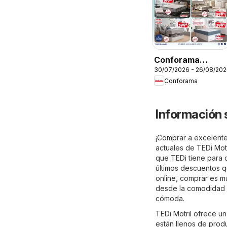
Conforama
30/07/2026 - 26/08/20
Folleto
Conforama
Información 
¡Comprar a excelentes
actuales de TEDi Motr
que TEDi tiene para o
últimos descuentos qu
online, comprar es mu
desde la comodidad d
cómoda.
TEDi Motril ofrece u
están llenos de prod