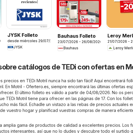
JYSK Folleto
Leroy Merl
Bauhaus Folleto
desde miércoles 29/07/2026
26
21/07/2026 - 
23/07/2026 - 26/08/2026
Catálogo
JYSK
Leroy Merl
Bauhaus
sobre catálogos de TEDi con ofertas en Mo
 precios en TEDi Motril nunca ha sido tan fácil! Aquí encontrará fol
il. En
Motril - Ofertero.es
, siempre encontrará las últimas ofertas es
frecer. El último folleto es válido a partir de 04/08/2026. No os perd
e TEDi Motril tiene para ofrecer en las páginas de 17. Con los folle
cho más fácil. Echadle un vistazo a las rebas de precios actuales 
e vuestro hogar y planificad vuestras compras de manera eficient
na amplia gama de productos de calidad a excelentes precios. Los fo
uctos interesantes, así que no lo dudes y descubre todo el surtido 