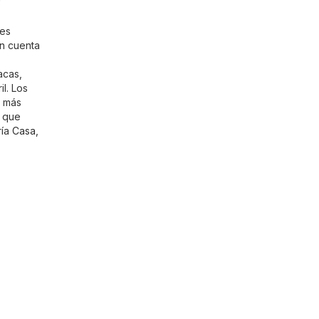
les
n cuenta
acas,
l. Los
r más
o que
ría
Casa,