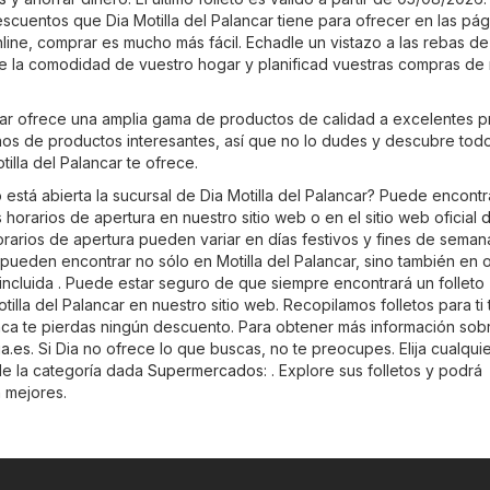
escuentos que Dia Motilla del Palancar tiene para ofrecer en las pá
online, comprar es mucho más fácil. Echadle un vistazo a las rebas d
e la comodidad de vuestro hogar y planificad vuestras compras de
ncar ofrece una amplia gama de productos de calidad a excelentes p
enos de productos interesantes, así que no lo dudes y descubre todo
tilla del Palancar te ofrece.
está abierta la sucursal de Dia Motilla del Palancar? Puede encontr
 horarios de apertura en nuestro sitio web o en el sitio web oficial
d
rarios de apertura pueden variar en días festivos y fines de seman
pueden encontrar no sólo en Motilla del Palancar, sino también en o
incluida . Puede estar seguro de que siempre encontrará un folleto
tilla del Palancar en nuestro sitio web. Recopilamos folletos para ti
nca te pierdas ningún descuento. Para obtener más información sobr
ia.es
. Si Dia no ofrece lo que buscas, no te preocupes. Elija cualquie
de la categoría dada
Supermercados
: . Explore sus folletos y podrá
n mejores.