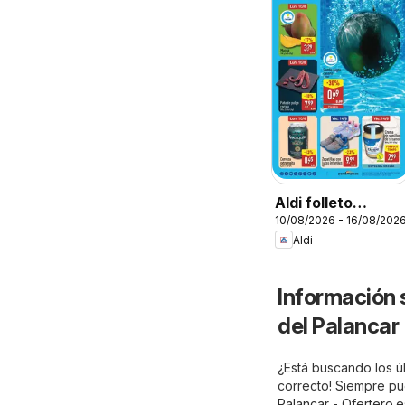
Aldi folleto
10/08/2026 - 16/08/202
Canarias
Aldi
Información 
del Palancar
¿Está buscando los úl
correcto! Siempre pue
Palancar - Ofertero.e