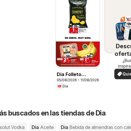
Desc
ofert
su 
¿Bu
inspir
¡Vea las
Qui
Dia Folleto
en su 
ver
05/08/2026 - 11/08/2026
Market
Dia
s buscados en las tiendas de Dia
solut Vodka
Dia
Aceite
Dia
Bebida de almendras con cal