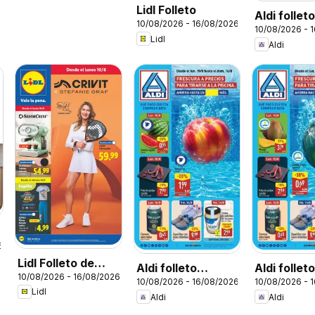
Lidl Folleto
Aldi follet
10/08/2026 - 16/08/2026
10/08/2026 - 
Península
Lidl
Aldi
6
Lidl Folleto de
Aldi folleto
Aldi follet
10/08/2026 - 16/08/2026
bazar
10/08/2026 - 16/08/2026
10/08/2026 - 
Baleares
Canarias
Lidl
Aldi
Aldi