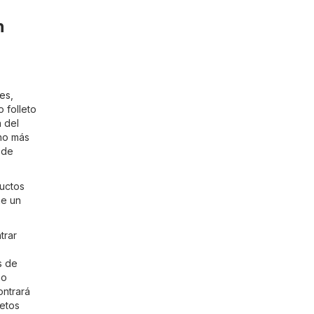
n
.es
,
o folleto
 del
cho más
 de
ductos
he un
trar
s de
no
ontrará
letos