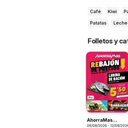
Café
Kiwi
P
Patatas
Leche
Folletos y 
AhorraMas
06/08/2026 - 12/08/202
Folleto