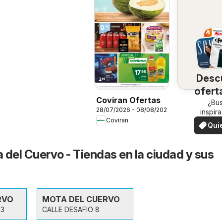
Desc
ofert
Coviran Ofertas
su 
¿Bu
28/07/2026 - 08/08/2026
inspir
Coviran
¡Vea las
Qui
en su 
ver
 del Cuervo - Tiendas en la ciudad y sus
RVO
MOTA DEL CUERVO
 3
CALLE DESAFIO 8