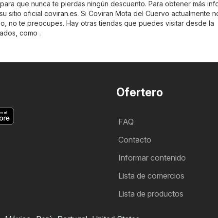
as para que nunca te pierdas ningún descuento. Para obtener más in
u sitio oficial
coviran.es
. Si Coviran Mota del Cuervo actualmente n
o, no te preocupes. Hay otras tiendas que puedes visitar desde la
ados
, como .
Ofertero
FAQ
Contacto
Informar contenido
Lista de comercios
Lista de productos