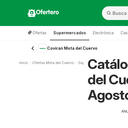
Ofertero
Ofertas
Supermercados
Electrónica
Cas
Coviran Mota del Cuervo
Catálo
Inicio
Ofertas Mota del Cuervo
Supermercados Mota del Cu
del Cu
Agost
AN