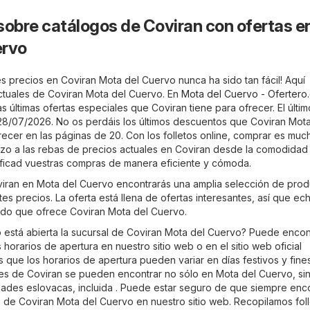
sobre catálogos de Coviran con ofertas e
ervo
s precios en Coviran Mota del Cuervo nunca ha sido tan fácil! Aquí
actuales de Coviran Mota del Cuervo. En
Mota del Cuervo - Ofertero
s últimas ofertas especiales que Coviran tiene para ofrecer. El últim
e 28/07/2026. No os perdáis los últimos descuentos que Coviran Mota
recer en las páginas de 20. Con los folletos online, comprar es mu
stazo a las rebas de precios actuales en Coviran desde la comodidad
ificad vuestras compras de manera eficiente y cómoda.
oviran en Mota del Cuervo encontrarás una amplia selección de pro
es precios. La oferta está llena de ofertas interesantes, así que ec
rtido que ofrece Coviran Mota del Cuervo.
está abierta la sucursal de Coviran Mota del Cuervo? Puede encon
 horarios de apertura en nuestro sitio web o en el sitio web oficial
s que los horarios de apertura pueden variar en días festivos y fine
es de Coviran se pueden encontrar no sólo en Mota del Cuervo, si
dades eslovacas, incluida . Puede estar seguro de que siempre enc
o de Coviran Mota del Cuervo en nuestro sitio web. Recopilamos fol