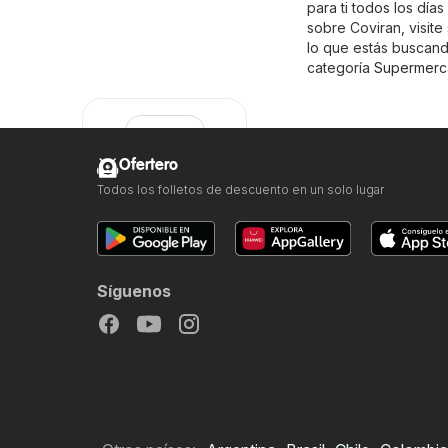
para ti todos los dí
sobre Coviran, visite s
lo que estás buscand
categoría
Supermerc
Ofertero
Todos los folletos de descuento en un solo lugar
Coviran
Síguenos