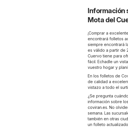
Información 
Mota del Cu
¡Comprar a excelente
encontrará folletos 
siempre encontrará la
es válido a partir d
Cuervo tiene para of
fácil. Echadle un vi
vuestro hogar y plan
En los folletos de C
de calidad a excelent
vistazo a todo el su
¿Se pregunta cuándo 
información sobre los
coviran.es
. No olvide
semana. Las sucursal
también en otras ciu
un folleto actualizad