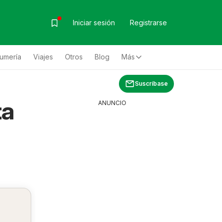
Iniciar sesión
Registrarse
fumería
Viajes
Otros
Blog
Más
Suscríbase
ta
ANUNCIO
a