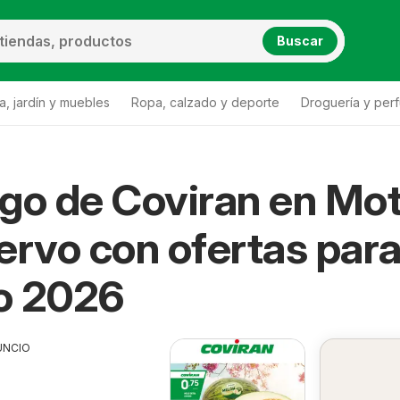
Buscar
a, jardín y muebles
Ropa, calzado y deporte
Droguería y per
go de Coviran en Mo
ervo
Coviran Mota del Cuervo
ervo con ofertas par
o 2026
UNCIO