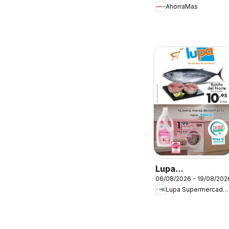
AhorraMas
Lupa
06/08/2026 - 19/08/202
Supermercados
Lupa Supermercados
Folleto