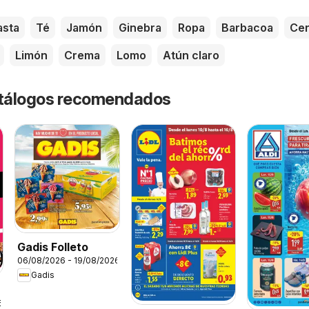
asta
Té
Jamón
Ginebra
Ropa
Barbacoa
Ce
Limón
Crema
Lomo
Atún claro
catálogos recomendados
Gadis Folleto
06/08/2026 - 19/08/2026
Gadis
6