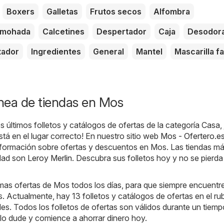
Boxers
Galletas
Frutos secos
Alfombra
lmohada
Calcetines
Despertador
Caja
Desodor
tador
Ingredientes
General
Mantel
Mascarilla fa
ínea de tiendas en Mos
 últimos folletos y catálogos de ofertas de la categoría Casa, 
tá en el lugar correcto! En nuestro sitio web
Mos - Ofertero.e
información sobre ofertas y descuentos en Mos. Las tiendas m
udad son
Leroy Merlin
. Descubra sus folletos hoy y no se pierda
mas ofertas de Mos todos los días, para que siempre encuentre
 Actualmente, hay 13 folletos y catálogos de ofertas en el ru
les. Todos los folletos de ofertas son válidos durante un tiemp
o lo dude y comience a ahorrar dinero hoy.