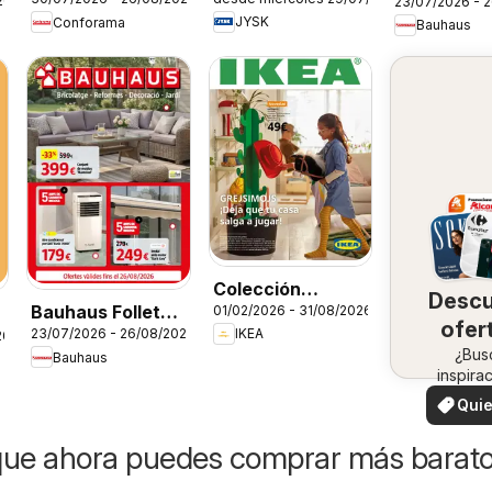
26
Folleto
23/07/2026 - 
JYSK
Conforama
Bauhaus
Colección
Desc
Bauhaus Folleto
01/02/2026 - 31/08/2026
Grejsimojs
ofer
23/07/2026 - 26/08/2026
IKEA
26
Cat
en 
¿Bus
Bauhaus
inspira
zo
¡Vea 
Quie
ofertas 
ver
zon
que ahora puedes comprar más barat