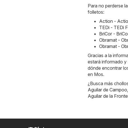
Para no perderse la
folletos:
Action - Acti
TEDi - TEDi F
BriCor - BriC
Obramat - Obr
Obramat - Ob
Gracias a la infor
estará informado y 
dónde encontrar los
en Mos.
¿Busca más chollos?
Aguilar de Campoo
Aguilar de la Fronte