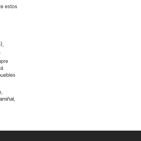
te estos
6)
,
,
mpre
rá
muebles
e
,
amiñal
,