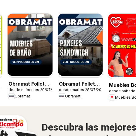
Obramat Folleto -
Obramat Folleto -
Muebles B
desde miércoles 29/07/2026
desde martes 28/07/2026
Muebles de baño
Paneles
26
desde sábado 
Folleto
Obramat
Obramat
Muebles B
Sandwich
Descubra las mejore