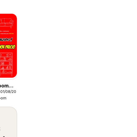
oom
01/08/2026
oom
s