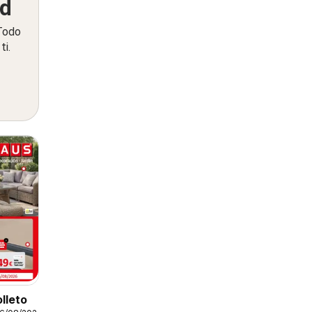
ed
 Todo
ti.
lleto