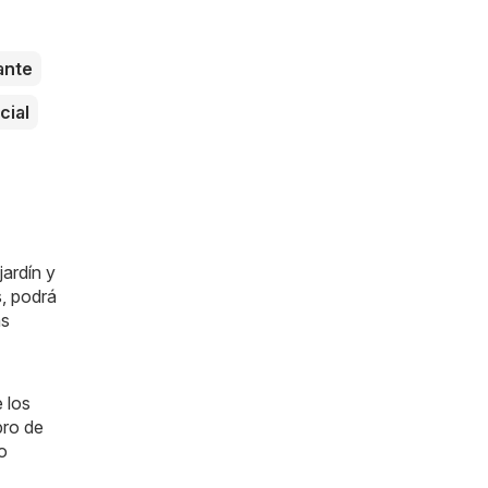
ante
cial
jardín y
s
, podrá
ás
 los
bro de
o