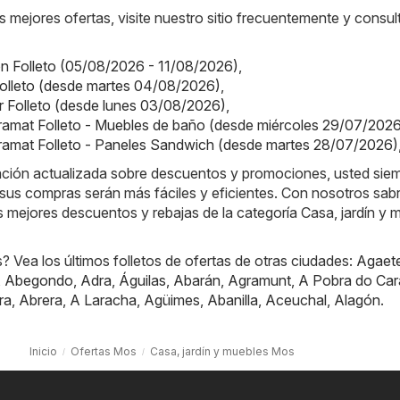
s mejores ofertas, visite nuestro sitio frecuentemente y consul
on Folleto (05/08/2026 - 11/08/2026)
,
olleto (desde martes 04/08/2026)
,
or Folleto (desde lunes 03/08/2026)
,
amat Folleto - Muebles de baño (desde miércoles 29/07/202
ramat Folleto - Paneles Sandwich (desde martes 28/07/2026)
mación actualizada sobre descuentos y promociones, usted sie
sus compras serán más fáciles y eficientes. Con nosotros sab
 mejores descuentos y rebajas de la categoría Casa, jardín y 
 Vea los últimos folletos de ofertas de otras ciudades:
Agaet
,
Abegondo
,
Adra
,
Águilas
,
Abarán
,
Agramunt
,
A Pobra do Car
ra
,
Abrera
,
A Laracha
,
Agüimes
,
Abanilla
,
Aceuchal
,
Alagón
.
Inicio
Ofertas Mos
Casa, jardín y muebles Mos