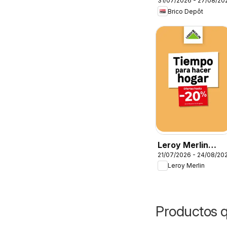
31/07/2026 - 27/08/20
Folleto
Brico Depôt
Leroy Merlin
21/07/2026 - 24/08/20
Catálogo
Leroy Merlin
Productos 