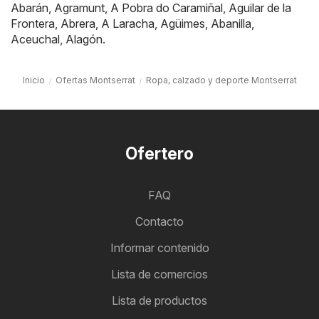
Abarán
,
Agramunt
,
A Pobra do Caramiñal
,
Aguilar de la
Frontera
,
Abrera
,
A Laracha
,
Agüimes
,
Abanilla
,
Aceuchal
,
Alagón
.
Inicio
Ofertas Montserrat
Ropa, calzado y deporte Montserrat
Ofertero
FAQ
Contacto
Informar contenido
Lista de comercios
Lista de productos