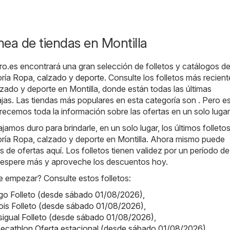
ínea de tiendas en Montilla
ero.es
encontrará una gran selección de folletos y catálogos d
oría
Ropa, calzado y deporte
. Consulte los folletos más recient
zado y deporte en Montilla, donde están todas las últimas
as. Las tiendas más populares en esta categoría son . Pero e
recemos toda la información sobre las ofertas en un solo lugar
jamos duro para brindarle, en un solo lugar, los últimos folleto
goría Ropa, calzado y deporte en Montilla. Ahora mismo puede
s de ofertas aquí. Los folletos tienen validez por un período d
no espere más y aproveche los descuentos hoy.
 empezar? Consulte estos folletos:
o Folleto (desde sábado 01/08/2026)
,
fois Folleto (desde sábado 01/08/2026)
,
sigual Folleto (desde sábado 01/08/2026)
,
ecathlon Oferta estacional (desde sábado 01/08/2026)
,