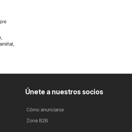
mpre
e
,
amiñal
,
Únete a nuestros socios
Cómo anunciarse
Zona B2B