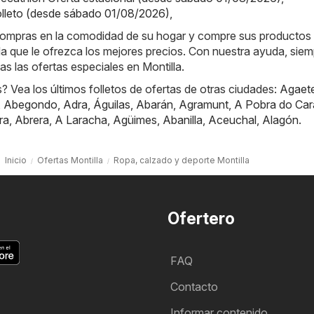
lleto (desde sábado 01/08/2026)
,
e compras en la comodidad de su hogar y compre sus productos
nda que le ofrezca los mejores precios. Con nuestra ayuda, sie
das las ofertas especiales en Montilla.
 Vea los últimos folletos de ofertas de otras ciudades:
Agaet
,
Abegondo
,
Adra
,
Águilas
,
Abarán
,
Agramunt
,
A Pobra do Car
ra
,
Abrera
,
A Laracha
,
Agüimes
,
Abanilla
,
Aceuchal
,
Alagón
.
Inicio
Ofertas Montilla
Ropa, calzado y deporte Montilla
Ofertero
FAQ
Contacto
Informar contenido