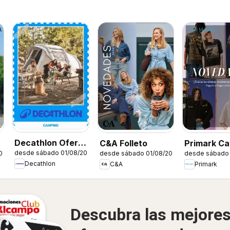
Decathlon Oferta
C&A Folleto
Primark Ca
desde sábado 01/08/2026
026
desde sábado 01/08/2026
desde sábado 
estacional
Decathlon
C&A
Primark
Descubra las mejore