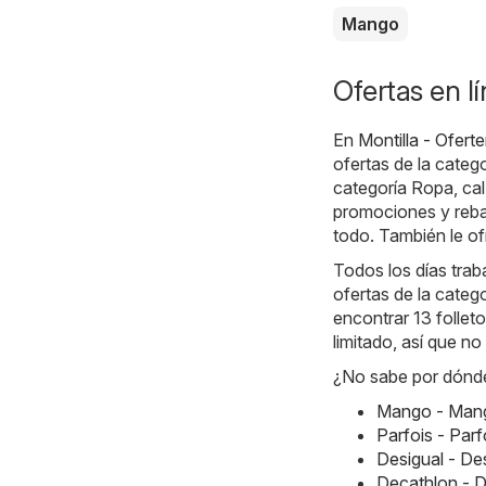
Mango
Ofertas en l
En
Montilla - Ofert
ofertas de la categ
categoría Ropa, cal
promociones y rebaj
todo. También le of
Todos los días traba
ofertas de la cate
encontrar 13 folleto
limitado, así que 
¿No sabe por dónde
Mango - Mang
Parfois - Par
Desigual - De
Decathlon - D