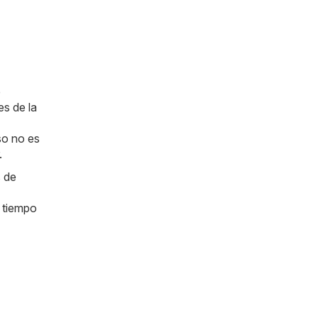
e
es de la
so no es
.
s de
e tiempo