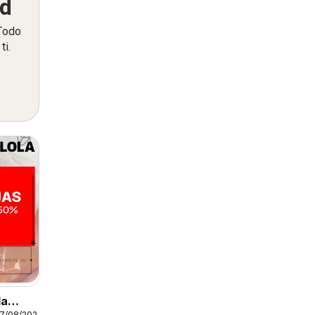
ed
 Todo
ti.
la
27/08/2026