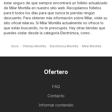
estar seguro de que siempre encontrará un folleto actualizado
de Milar Montilla en nuestro sitio web. Recopilamos folletos
para ti todos los días para que nunca te pierdas ningún
descuento. Para obtener más información sobre Milar, visite su
sitio oficial
milar.es
. Si Milar Montilla actualmente no ofrece lo
que estás buscando, no te preocupes. Hay otras tiendas que
puedes visitar desde la categoría
Electrónica
, como .
Inicio
Ofertas Montilla
Electrónica Montilla
Milar Montilla
Ofertero
FAQ
Contacto
Informar contenido