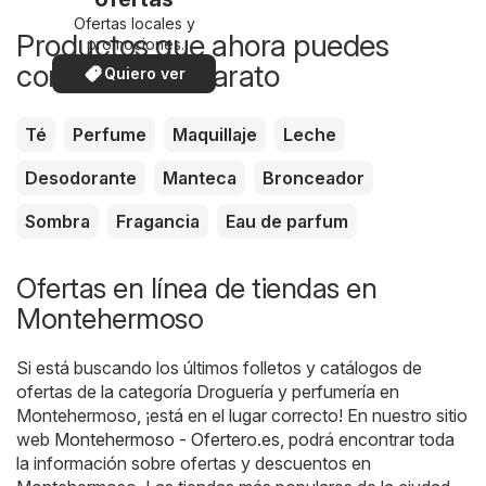
Ofertas locales y
Productos que ahora puedes
promociones
especiales.
comprar más barato
Quiero ver
Té
Perfume
Maquillaje
Leche
Desodorante
Manteca
Bronceador
Sombra
Fragancia
Eau de parfum
Ofertas en línea de tiendas en
Montehermoso
Si está buscando los últimos folletos y catálogos de
ofertas de la categoría Droguería y perfumería en
Montehermoso, ¡está en el lugar correcto! En nuestro sitio
web
Montehermoso - Ofertero.es
, podrá encontrar toda
la información sobre ofertas y descuentos en