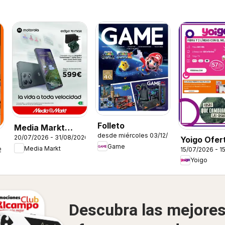
Folleto
Media Markt
desde miércoles 03/12/2025
20/07/2026 - 31/08/2026
Yoigo Ofer
Folleto
Game
Media Markt
15/07/2026 - 1
26
Yoigo
Descubra las mejore