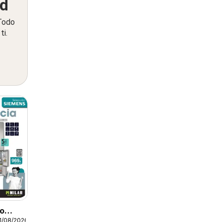
ed
 Todo
ti.
to
1/08/2026