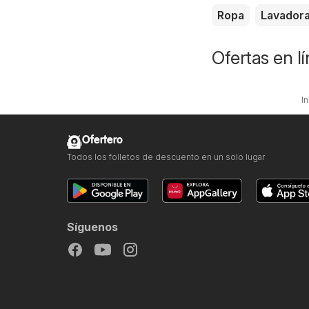
Ropa
Lavador
Ofertas en l
In
Ofertero
Todos los folletos de descuento en un solo lugar
Síguenos