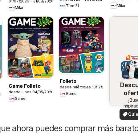
Siemens
01/07/2026 - 31/08/2026
Milar
Tien 21
Milar
Folleto
Desc
Game Folleto
desde miércoles 10/12/2025
ofer
desde lunes 04/05/2026
Game
26
Game
en 
¿Bus
inspira
zo
¡Vea 
Quie
ofertas 
ver
zon
que ahora puedes comprar más barat