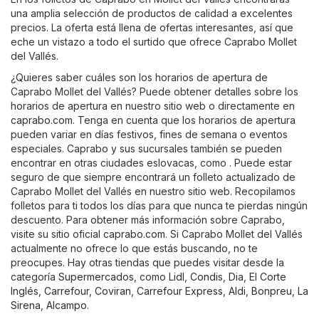
una amplia selección de productos de calidad a excelentes
precios. La oferta está llena de ofertas interesantes, así que
eche un vistazo a todo el surtido que ofrece Caprabo Mollet
del Vallés.
¿Quieres saber cuáles son los horarios de apertura de
Caprabo Mollet del Vallés? Puede obtener detalles sobre los
horarios de apertura en nuestro sitio web o directamente en
caprabo.com
. Tenga en cuenta que los horarios de apertura
pueden variar en días festivos, fines de semana o eventos
especiales. Caprabo y sus sucursales también se pueden
encontrar en otras ciudades eslovacas, como . Puede estar
seguro de que siempre encontrará un folleto actualizado de
Caprabo Mollet del Vallés en nuestro sitio web. Recopilamos
folletos para ti todos los días para que nunca te pierdas ningún
descuento. Para obtener más información sobre Caprabo,
visite su sitio oficial
caprabo.com
. Si Caprabo Mollet del Vallés
actualmente no ofrece lo que estás buscando, no te
preocupes. Hay otras tiendas que puedes visitar desde la
categoría
Supermercados
, como
Lidl
,
Condis
,
Dia
,
El Corte
Inglés
,
Carrefour
,
Coviran
,
Carrefour Express
,
Aldi
,
Bonpreu
,
La
Sirena
,
Alcampo
.