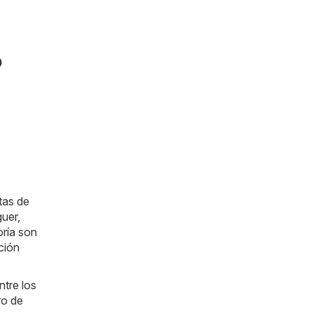
o
tas de
guer,
oría son
ción
tre los
ro de