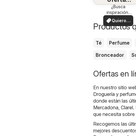
en su
¿Busca
inspiración?
zona
¡Vea las
Quiero
ofertas en su
Productos 
ver
zona!
Té
Perfume
Bronceador
S
Ofertas en l
En nuestro sitio we
Droguería y perfum
donde están las últ
Mercadona
,
Clarel
.
que necesita sobre 
Recogemos las últi
mejores descuentos.