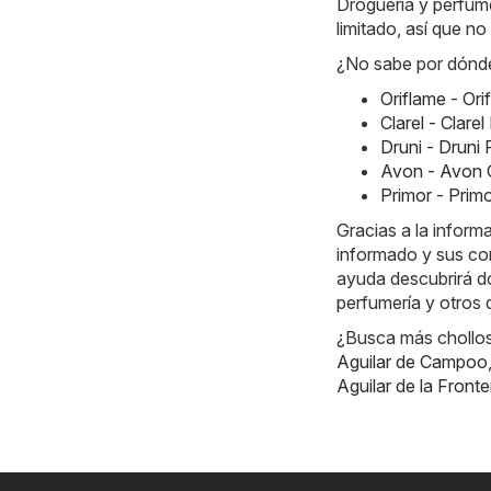
Droguería y perfume
limitado, así que n
¿No sabe por dónde
Oriflame - Or
Clarel - Clar
Druni - Druni
Avon - Avon 
Primor - Prim
Gracias a la inform
informado y sus co
ayuda descubrirá dó
perfumería y otros
¿Busca más chollos?
Aguilar de Campoo
Aguilar de la Fronte