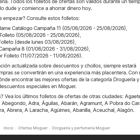
ría. Todos los folletos de ofertas son válidos durante un tiem
o lo dude y comience a ahorrar dinero hoy.
 empezar? Consulte estos folletos:
iflame Catálogo Campaña 11 (05/08/2026 - 25/08/2026)
,
el Folleto (05/08/2026 - 25/08/2026)
,
 Folleto (desde lunes 03/08/2026)
,
Campaña 8 (01/08/2026 - 31/08/2026)
,
or Folleto (11/07/2026 - 11/08/2026)
.
ación actualizada sobre descuentos y chollos, siempre estará
mpras se convertirán en una experiencia más placentera. Con 
nde encontrar las mejores ofertas de la categoría Droguería y
 descuentos especiales en Moguer.
 Vea los últimos folletos de ofertas de otras ciudades:
Agaet
,
Abegondo
,
Adra
,
Águilas
,
Abarán
,
Agramunt
,
A Pobra do Car
ra
,
Abrera
,
A Laracha
,
Agüimes
,
Abanilla
,
Aceuchal
,
Alagón
.
Inicio
Ofertas Moguer
Droguería y perfumería Moguer