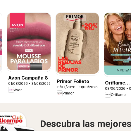
Avon Campaña 8
Primor Folleto
Oriflame
01/08/2026 - 31/08/2026
26
11/07/2026 - 11/08/2026
08/06/2026 - 
Catálogo 
Avon
Primor
Oriflame
Rewards
Descubra las mejore