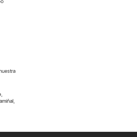
po
nuestra
e
,
amiñal
,