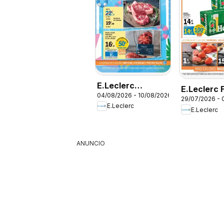
E.Leclerc
E.Leclerc 
04/08/2026 - 10/08/2026
Miranda de Ebro
29/07/2026 - 
E.Leclerc
E.Leclerc
ANUNCIO