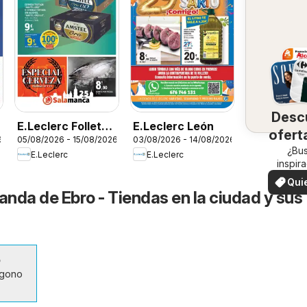
Desc
E.Leclerc Folleto
E.Leclerc León
ofert
6
05/08/2026 - 15/08/2026
03/08/2026 - 14/08/2026
Salamanca
su 
¿Bu
E.Leclerc
E.Leclerc
inspir
¡Vea las
Qui
en su 
anda de Ebro - Tiendas en la ciudad y sus
ver
o
ígono