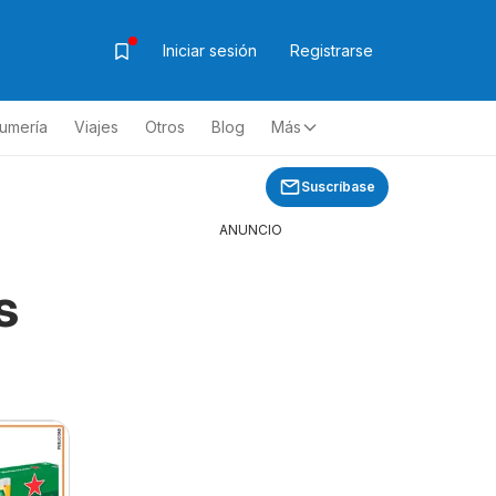
Iniciar sesión
Registrarse
fumería
Viajes
Otros
Blog
Más
Suscríbase
ANUNCIO
s