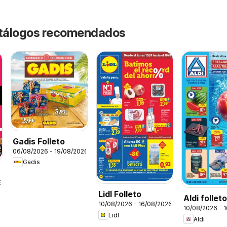
catálogos recomendados
Gadis Folleto
06/08/2026 - 19/08/2026
Gadis
6
Lidl Folleto
Aldi follet
10/08/2026 - 16/08/2026
10/08/2026 - 
Península
Lidl
Aldi