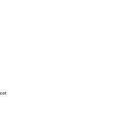
s
cot