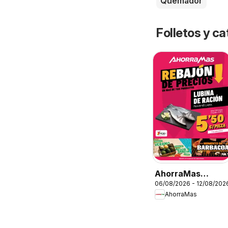
Quemador
Folletos y 
AhorraMas
06/08/2026 - 12/08/202
Folleto
AhorraMas