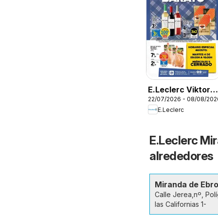
E.Leclerc Viktoria
22/07/2026 - 08/08/202
- Gasteiz
E.Leclerc
E.Leclerc Mir
alrededores
Miranda de Ebr
Calle Jerea,nº, Pol
las Californias 1-