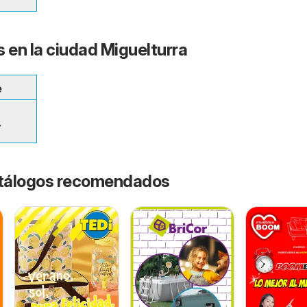
s en la ciudad Miguelturra
e
7
catálogos recomendados