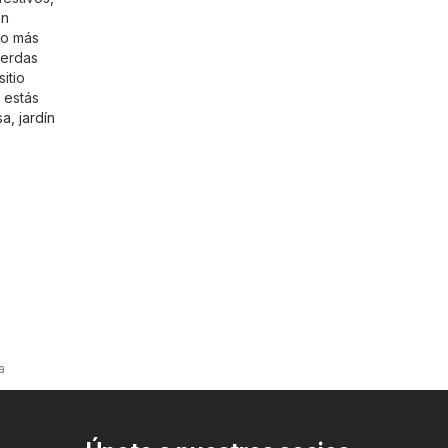
en
to más
ierdas
itio
 estás
a, jardín
a