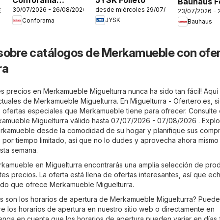
Conforama
Bauhaus Fo
desde miércoles 29/07/2026
30/07/2026 - 26/08/2026
6
Folleto
23/07/2026 - 
JYSK
Conforama
Bauhaus
sobre catálogos de Merkamueble con ofe
ra
s precios en Merkamueble Miguelturra nunca ha sido tan fácil! Aquí
actuales de Merkamueble Miguelturra. En
Miguelturra - Ofertero.es
, 
s ofertas especiales que Merkamueble tiene para ofrecer. Consulte e
amueble Miguelturra válido hasta 07/07/2026 - 07/08/2026 . Explo
erkamueble desde la comodidad de su hogar y planifique sus comp
es por tiempo limitado, así que no lo dudes y aprovecha ahora mismo 
sta semana.
erkamueble en Miguelturra encontrarás una amplia selección de pro
es precios. La oferta está llena de ofertas interesantes, así que ec
rtido que ofrece Merkamueble Miguelturra.
s son los horarios de apertura de Merkamueble Miguelturra? Puede
re los horarios de apertura en nuestro sitio web o directamente en
Tenga en cuenta que los horarios de apertura pueden variar en días 