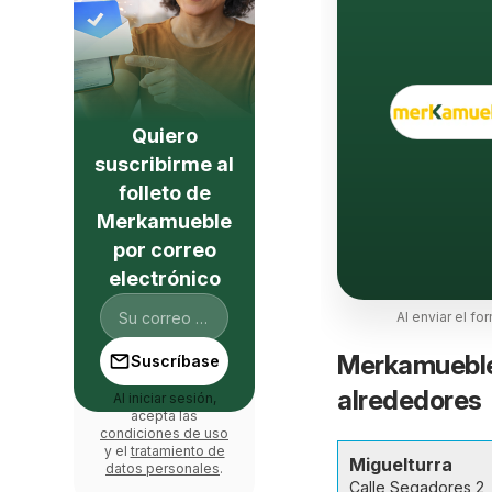
Quiero
suscribirme al
folleto de
Merkamueble
por correo
electrónico
Al enviar el fo
Merkamueble 
Suscríbase
alrededores
Al iniciar sesión,
acepta las
condiciones de uso
y el
tratamiento de
Miguelturra
datos personales
.
Calle Segadores 2