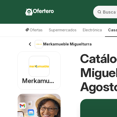
Ofertero
Ofertas
Supermercados
Electrónica
Casa
Merkamueble Miguelturra
Catál
Miguel
Merkamueble
Agost