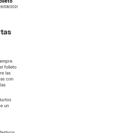
lleto
26/08/2026
rtas
siempre
l folleto
re las
ras con
las
ductos
he un
festivos,