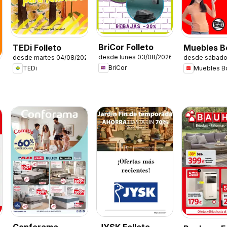
BriCor Folleto
TEDi Folleto
Muebles 
desde lunes 03/08/2026
desde martes 04/08/2026
desde sábado
Folleto
BriCor
TEDi
Muebles 
6
JYSK Folleto