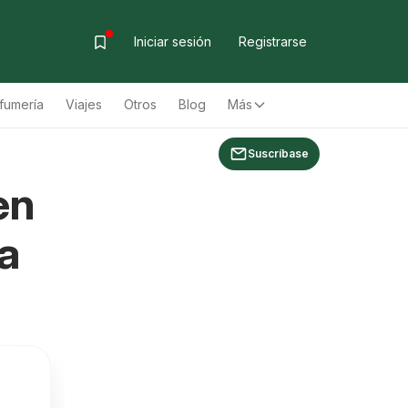
Iniciar sesión
Registrarse
fumería
Viajes
Otros
Blog
Más
Suscríbase
en
a