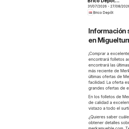
Brico Depôt
31/07/2026 - 27/08/202
Folleto
Brico Depôt
Información 
en Migueltur
¡Comprar a excelente
encontrará folletos 
encontrará las última
más reciente de Merk
últimas ofertas de M
facilidad. La oferta 
grandes ofertas de e
En los folletos de M
de calidad a excelent
vistazo a todo el su
¿Quieres saber cuále
obtener detalles sob
merkamueble.com
. 