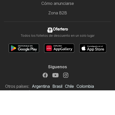
Cómo anunciarse
Zona B2B
Ofertero
Todos los folletos de descuento en un solo lugar
Síguenos
Otros países:
Argentina
Brasil
Chile
Colombia
México
Perú
Portugal
United States
Copyright © 2026
Ofertero.es
.