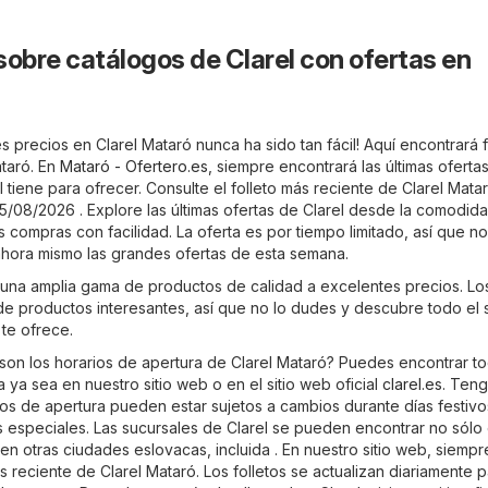
sobre catálogos de Clarel con ofertas en
 precios en Clarel Mataró nunca ha sido tan fácil! Aquí encontrará f
ataró. En
Mataró - Ofertero.es
, siempre encontrará las últimas oferta
 tiene para ofrecer. Consulte el folleto más reciente de Clarel Mata
5/08/2026 . Explore las últimas ofertas de Clarel desde la comodid
s compras con facilidad. La oferta es por tiempo limitado, así que no
hora mismo las grandes ofertas de esta semana.
 una amplia gama de productos de calidad a excelentes precios. Lo
 de productos interesantes, así que no lo dudes y descubre todo el 
te ofrece.
son los horarios de apertura de Clarel Mataró? Puedes encontrar to
 ya sea en nuestro sitio web o en el sitio web oficial
clarel.es
. Ten
os de apertura pueden estar sujetos a cambios durante días festivos
especiales. Las sucursales de Clarel se pueden encontrar no sólo
en otras ciudades eslovacas, incluida . En nuestro sitio web, siemp
ás reciente de Clarel Mataró. Los folletos se actualizan diariamente 