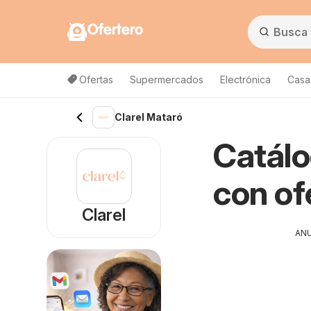
Ofertero
Ofertas
Supermercados
Electrónica
Casa,
Clarel Mataró
Catálo
con of
Clarel
AN