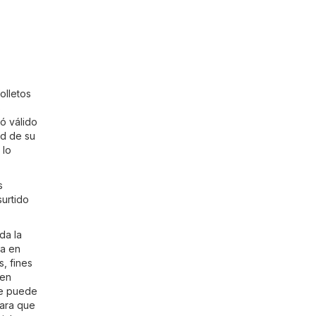
olletos
s
ró válido
ad de su
 lo
s
surtido
da la
ga en
, fines
 en
re puede
para que