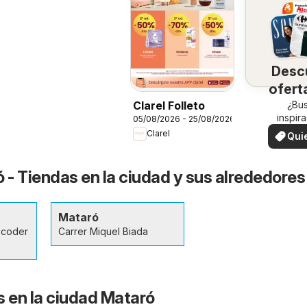
Desc
ofert
su 
¿Bu
Clarel Folleto
inspir
05/08/2026 - 25/08/2026
¡Vea las
Clarel
Qui
en su 
ver
ó - Tiendas en la ciudad y sus alrededores
Mataró
ecoder
Carrer Miquel Biada
s en la ciudad Mataró