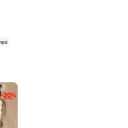
s
mpú