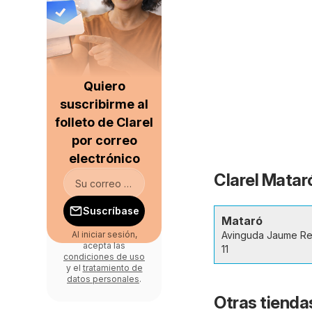
Quiero
suscribirme al
folleto de Clarel
por correo
electrónico
Clarel Matar
Suscríbase
Mataró
Avinguda Jaume R
Al iniciar sesión,
acepta las
11
condiciones de uso
y el
tratamiento de
datos personales
.
Otras tienda