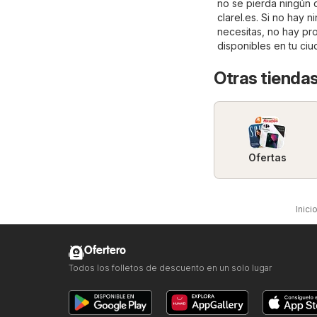
no se pierda ningún d
clarel.es
. Si no hay 
necesitas, no hay pr
disponibles en tu ci
Otras tiendas
Ofertas
Inici
Ofertero
Todos los folletos de descuento en un solo lugar