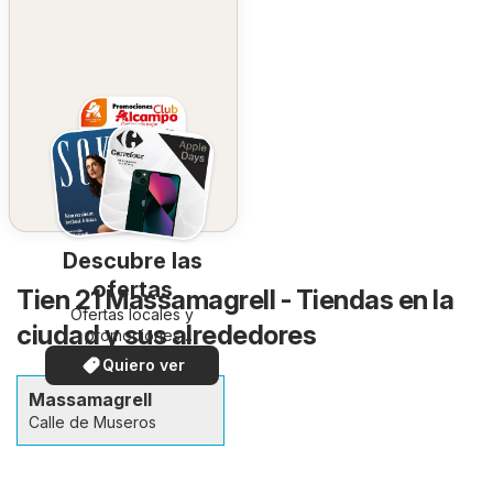
Descubre las
ofertas
Tien 21 Massamagrell - Tiendas en la
Ofertas locales y
ciudad y sus alrededores
promociones
especiales.
Quiero ver
Massamagrell
Calle de Museros