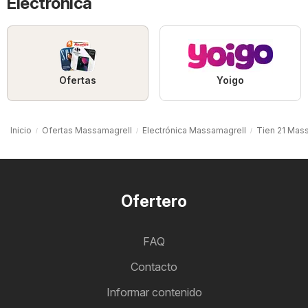
Electrónica
Ofertas
Yoigo
Inicio
Ofertas Massamagrell
Electrónica Massamagrell
Tien 21 Mas
Ofertero
FAQ
Contacto
Informar contenido