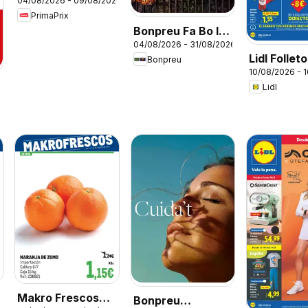
04/08/2026 - 09/08/2026
PrimaPrix
Bonpreu Fa Bo I
04/08/2026 - 31/08/2026
Se'ns Nota
Lidl Folleto
Bonpreu
10/08/2026 - 
Lidl
6
Makro Frescos
Bonpreu