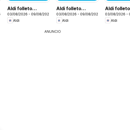
Aldi folleto
Aldi folleto
Aldi follet
6
03/08/2026 - 09/08/2026
03/08/2026 - 09/08/2026
03/08/2026 -
Península
Canarias
Baleares
Aldi
Aldi
Aldi
ANUNCIO