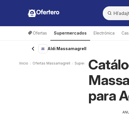
Ofertero
Ofertas
Supermercados
Electrónica
Cas
Aldi Massamagrell
Catálo
Inicio
Ofertas Massamagrell
Supermercados Massamagrell
Massam
para 
AN