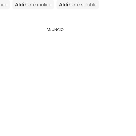
áneo
Aldi
Café molido
Aldi
Café soluble
ANUNCIO