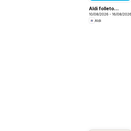
Aldi folleto
10/08/2026 - 16/08/202
Canarias
Aldi