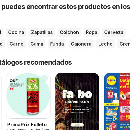
puedes encontrar estos productos en lo
i
Cocina
Zapatillas
Colchon
Ropa
Cerveza
o
Carne
Cama
Funda
Cajonera
Leche
Cre
catálogos recomendados
PrimaPrix Folleto