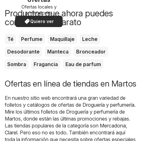
Ofertas locales y
Productos que ahora puedes
promociones
especiales.
comprar más barato
Quiero ver
Té
Perfume
Maquillaje
Leche
Desodorante
Manteca
Bronceador
Sombra
Fragancia
Eau de parfum
Ofertas en línea de tiendas en Martos
En nuestro sitio web encontrará una gran variedad de
folletos y catálogos de ofertas de
Droguería y perfumería
.
Mire los últimos folletos de Droguería y perfumería de
Martos, donde están las últimas promociones y rebajas.
Las tiendas populares de la categoría son
Mercadona
,
Clarel
. Pero eso no es todo. También encontrará aquí
toda la información que necesita sobre ofertas especiales