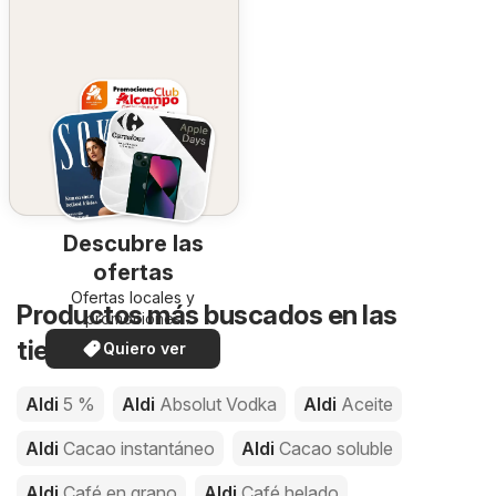
Descubre las
ofertas
Ofertas locales y
Productos más buscados en las
promociones
especiales.
tiendas de Aldi
Quiero ver
Aldi
5 %
Aldi
Absolut Vodka
Aldi
Aceite
Aldi
Cacao instantáneo
Aldi
Cacao soluble
Aldi
Café en grano
Aldi
Café helado