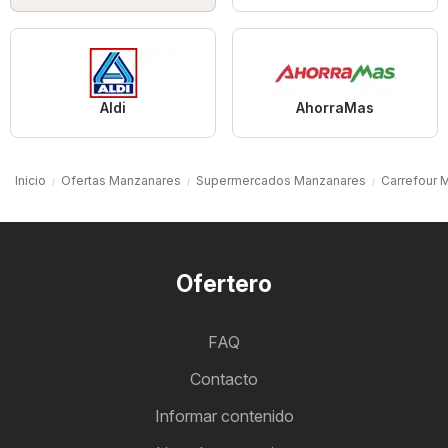
Aldi
AhorraMas
Inicio
Ofertas Manzanares
Supermercados Manzanares
Carrefour 
Ofertero
FAQ
Contacto
Informar contenido