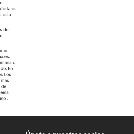
de
ferta es
e esta
os de
un
ener
a.es
.
semana o
ndo: En
r. Los
r más
l de
lema.
mo .