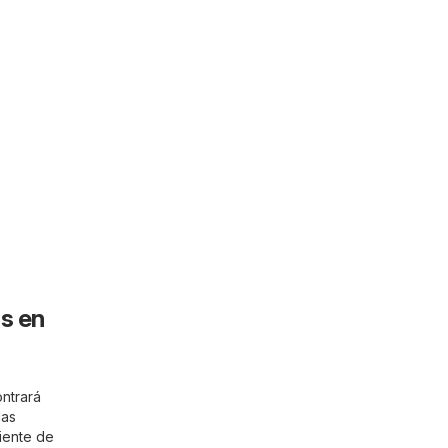
s en
ntrará
las
ciente de