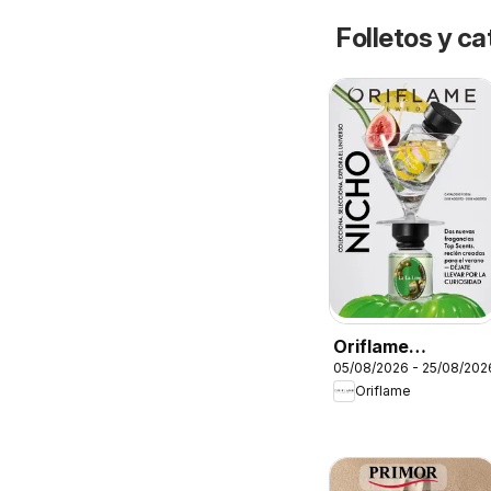
Folletos y 
Oriflame
05/08/2026 - 25/08/202
Catálogo
Oriflame
Campaña 11