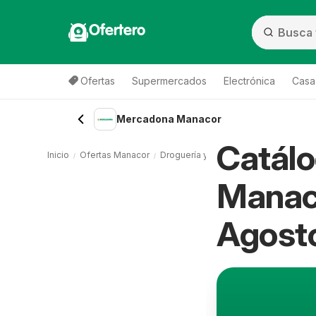
Ofertero
Ofertas
Supermercados
Electrónica
Casa,
Mercadona Manacor
Catál
Inicio
Ofertas Manacor
Droguería y perfumería Manacor
Me
Manaco
Agost