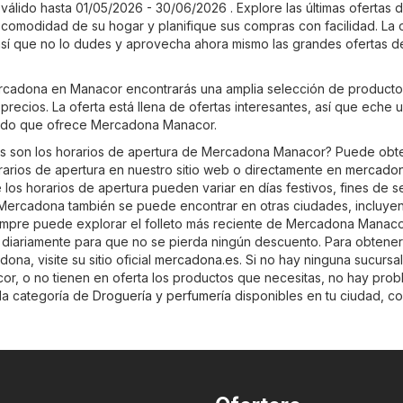
lido hasta 01/05/2026 - 30/06/2026 . Explore las últimas ofertas 
omodidad de su hogar y planifique sus compras con facilidad. La o
 así que no lo dudes y aprovecha ahora mismo las grandes ofertas d
ercadona en Manacor encontrarás una amplia selección de product
precios. La oferta está llena de ofertas interesantes, así que eche 
rtido que ofrece Mercadona Manacor.
es son los horarios de apertura de Mercadona Manacor? Puede obt
orarios de apertura en nuestro sitio web o directamente en
mercadon
los horarios de apertura pueden variar en días festivos, fines de 
Mercadona también se puede encontrar en otras ciudades, incluye
iempre puede explorar el folleto más reciente de Mercadona Manaco
an diariamente para que no se pierda ningún descuento. Para obtene
na, visite su sitio oficial
mercadona.es
. Si no hay ninguna sucursa
, o no tienen en oferta los productos que necesitas, no hay prob
 la categoría de
Droguería y perfumería
disponibles en tu ciudad, co