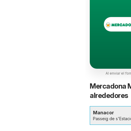
Al enviar el fo
Mercadona Ma
alrededores
Manacor
Passeig de s'Estac