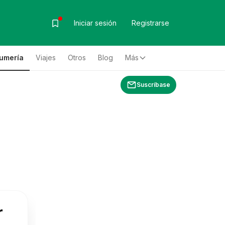
Iniciar sesión
Registrarse
fumería
Viajes
Otros
Blog
Más
Suscríbase
r