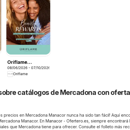
Oriflame
08/06/2026 - 07/10/2026
Catálogo Beauty
Oriflame
Rewards
sobre catálogos de Mercadona con oferta
s precios en Mercadona Manacor nunca ha sido tan fácil! Aquí enco
e Mercadona Manacor. En
Manacor - Ofertero.es
, siempre encontrará 
iales que Mercadona tiene para ofrecer. Consulte el folleto más re