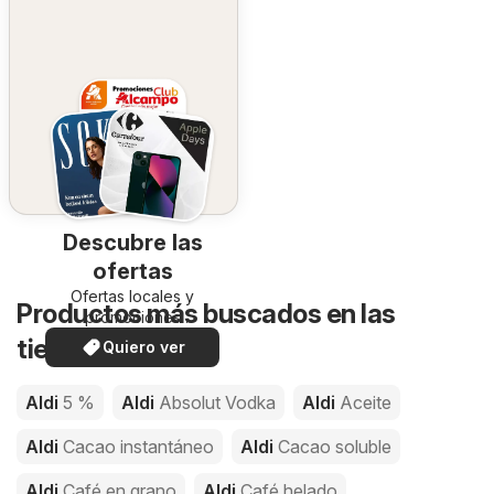
Descubre las
ofertas
Ofertas locales y
Productos más buscados en las
promociones
especiales.
tiendas de Aldi
Quiero ver
Aldi
5 %
Aldi
Absolut Vodka
Aldi
Aceite
Aldi
Cacao instantáneo
Aldi
Cacao soluble
Aldi
Café en grano
Aldi
Café helado