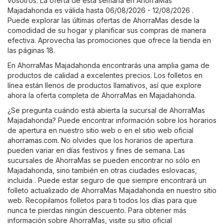
vosotros. La oferta de esta semana en AhorraMas
Majadahonda es válida hasta 06/08/2026 - 12/08/2026 .
Puede explorar las últimas ofertas de AhorraMas desde la
comodidad de su hogar y planificar sus compras de manera
efectiva. Aprovecha las promociones que ofrece la tienda en
las páginas 18.
En AhorraMas Majadahonda encontrarás una amplia gama de
productos de calidad a excelentes precios. Los folletos en
línea están llenos de productos llamativos, así que explore
ahora la oferta completa de AhorraMas en Majadahonda.
¿Se pregunta cuándo está abierta la sucursal de AhorraMas
Majadahonda? Puede encontrar información sobre los horarios
de apertura en nuestro sitio web o en el sitio web oficial
ahorramas.com
. No olvides que los horarios de apertura
pueden variar en días festivos y fines de semana. Las
sucursales de AhorraMas se pueden encontrar no sólo en
Majadahonda, sino también en otras ciudades eslovacas,
incluida . Puede estar seguro de que siempre encontrará un
folleto actualizado de AhorraMas Majadahonda en nuestro sitio
web. Recopilamos folletos para ti todos los días para que
nunca te pierdas ningún descuento. Para obtener más
información sobre AhorraMas, visite su sitio oficial