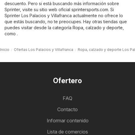
descuento. Pero si está buscando más información sobre
Sprinter, visite su sitio web oficial
sprintersports.com
. Si
Sprinter Los Palacios y Villafranca actualmente no ofrece lo
que estás buscando, no te preocupes. Hay otras tiendas que
puedes visitar desde la categoría
Ropa, calzado y deporte
,
como .
Inicio
Ofertas Los Palacios y Villafranca
Ropa, calzado y deporte Los Pal
Ofertero
FAQ
Contacto
Informar contenido
Lista de comercios