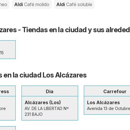
áneo
Aldi
Café molido
Aldi
Café soluble
zares - Tiendas en la ciudad y sus alrede
15
s en la ciudad Los Alcázares
ress
Dia
Carrefour
Alcázares (Los)
Los Alcázares
bre
AV. DE LA LIBERTAD Nº
Avenida 13 de Octubre
231 BAJO