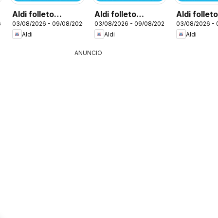
Aldi folleto
Aldi folleto
Aldi follet
6
03/08/2026 - 09/08/2026
03/08/2026 - 09/08/2026
03/08/2026 -
Península
Canarias
Baleares
Aldi
Aldi
Aldi
ANUNCIO