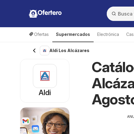
Ofertero
Ofertas
Supermercados
Electrónica
Cas
Aldi Los Alcázares
Catálo
Alcáza
Aldi
Agost
AN