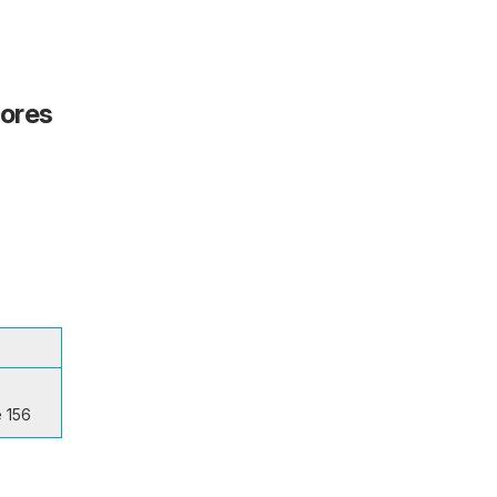
dores
 156