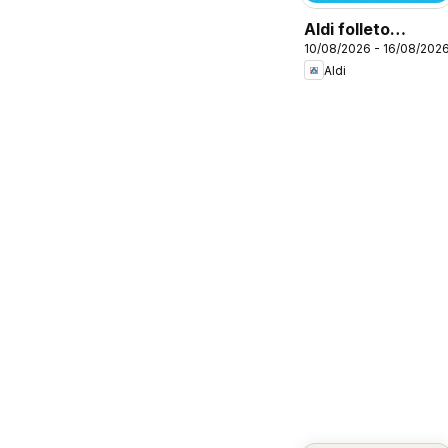
Aldi folleto
10/08/2026 - 16/08/202
Canarias
Aldi