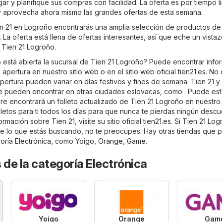
 y planifique sus compras con facilidad. La oferta es por tiempo l
y aprovecha ahora mismo las grandes ofertas de esta semana.
ien 21 en Logroño encontrarás una amplia selección de productos de
 La oferta está llena de ofertas interesantes, así que eche un vista
 Tien 21 Logroño.
está abierta la sucursal de Tien 21 Logroño? Puede encontrar info
 apertura en nuestro sitio web o en el sitio web oficial
tien21.es
. No 
pertura pueden variar en días festivos y fines de semana. Tien 21 y
e pueden encontrar en otras ciudades eslovacas, como . Puede est
e encontrará un folleto actualizado de Tien 21 Logroño en nuestro s
letos para ti todos los días para que nunca te pierdas ningún descu
rmación sobre Tien 21, visite su sitio oficial
tien21.es
. Si Tien 21 Lo
e lo que estás buscando, no te preocupes. Hay otras tiendas que 
goría
Electrónica
, como
Yoigo
,
Orange
,
Game
.
 de la categoría Electrónica
Yoigo
Orange
Gam