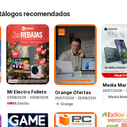
catálogos recomendados
Media Mar
20/07/2026 - 
Mi Electro Folleto
Folleto
Orange Ofertas
Media Mar
01/08/2026 - 31/08/2026
6
25/07/2026 - 25/08/2026
Mi Electro
Orange