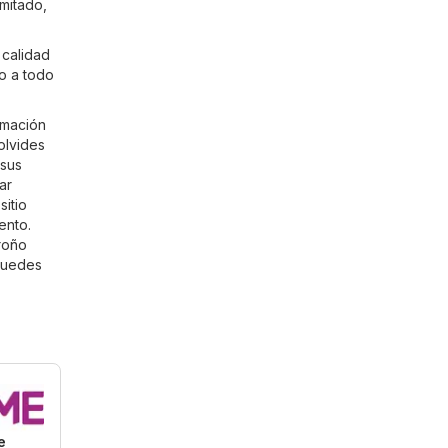
imitado,
 calidad
zo a todo
rmación
olvides
 sus
ar
itio
ento.
groño
puedes
e