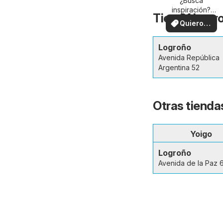
su zona
¿Busca
inspiración?
Tien 21 Logr
¡Vea las ofertas
Quiero
en su zona!
ver
Logroño
Avenida República
Argentina 52
Otras tienda
Yoigo
Logroño
Avenida de la Paz 