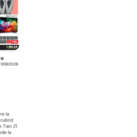
to
31/08/2026
re la
scubrid
e Tien 21
sde la